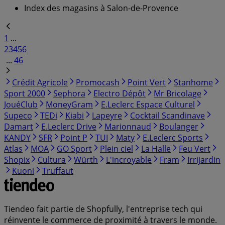
Index des magasins à Salon-de-Provence
1
...
2
3
4
5
6
...
46
Crédit Agricole
Promocash
Point Vert
Stanhome
Sport 2000
Sephora
Electro Dépôt
Mr Bricolage
JouéClub
MoneyGram
E.Leclerc Espace Culturel
Supeco
TEDi
Kiabi
Lapeyre
Cocktail Scandinave
Damart
E.Leclerc Drive
Marionnaud
Boulanger
KANDY
SFR
Point P
TUI
Maty
E.Leclerc Sports
Atlas
MOA
GO Sport
Plein ciel
La Halle
Feu Vert
Shopix
Cultura
Würth
L'incroyable
Fram
Irrijardin
Kuoni
Truffaut
Tiendeo fait partie de Shopfully, l'entreprise tech qui
réinvente le commerce de proximité à travers le monde.