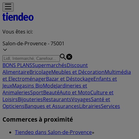
Vous êtes ici:
Salon-de-Provence - 75001
BONS PLANS
Supermarchés
Discount
Alimentaire
Bricolage
Meubles et Décoration
Multimédia
et Electroménager
Bazar et Déstockage
Enfants et
Jeux
Magasins Bio
Mode
Jardineries et
Animaleries
Sport
Beauté
Auto et Moto
Culture et
Loisirs
Bijouteries
Restaurants
Voyages
Santé et
Opticiens
Banques et Assurances
Librairies
Services
Commerces à proximité
Tiendeo dans Salon-de-Provence
»