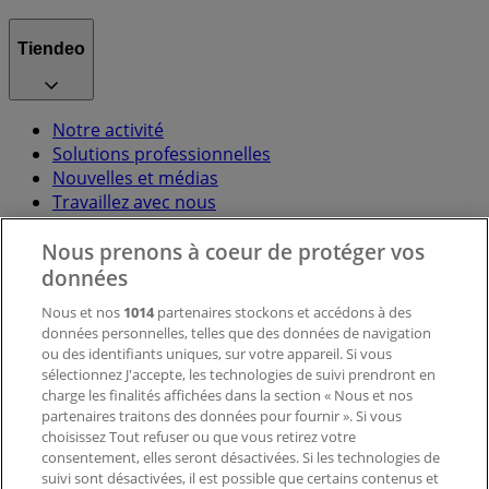
Tiendeo
Notre activité
Solutions professionnelles
Nouvelles et médias
Travaillez avec nous
Nous prenons à coeur de protéger vos
Contactez-nous
données
Nous et nos
1014
partenaires stockons et accédons à des
données personnelles, telles que des données de navigation
Demande marketing et professionnelle
ou des identifiants uniques, sur votre appareil. Si vous
Magasin mal situé sur la carte
sélectionnez J'accepte, les technologies de suivi prendront en
Signaler un prospectus
charge les finalités affichées dans la section « Nous et nos
Vous rencontrez un problème technique sur l’appli
partenaires traitons des données pour fournir ». Si vous
ou le site?
choisissez Tout refuser ou que vous retirez votre
consentement, elles seront désactivées. Si les technologies de
suivi sont désactivées, il est possible que certains contenus et