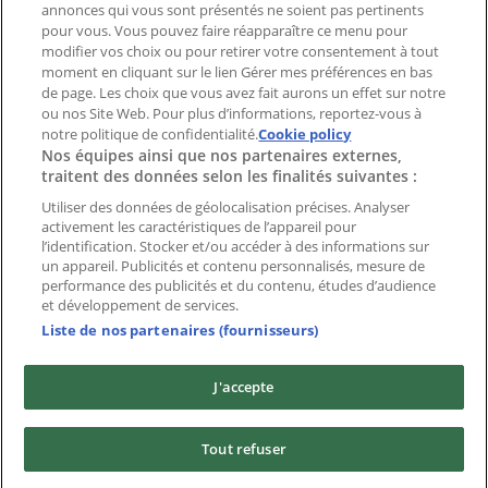
Index
annonces qui vous sont présentés ne soient pas pertinents
pour vous. Vous pouvez faire réapparaître ce menu pour
modifier vos choix ou pour retirer votre consentement à tout
moment en cliquant sur le lien Gérer mes préférences en bas
Marques
de page. Les choix que vous avez fait aurons un effet sur notre
Marques locales
ou nos Site Web. Pour plus d’informations, reportez-vous à
notre politique de confidentialité.
Enseignes
Cookie policy
Nos équipes ainsi que nos partenaires externes,
Commerces à proximité
traitent des données selon les finalités suivantes :
Produits
Produits locaux
Utiliser des données de géolocalisation précises. Analyser
activement les caractéristiques de l’appareil pour
Villes
l’identification. Stocker et/ou accéder à des informations sur
un appareil. Publicités et contenu personnalisés, mesure de
Télécharger l'appli Tiendeo
performance des publicités et du contenu, études d’audience
et développement de services.
Liste de nos partenaires (fournisseurs)
J'accepte
Copyright © Tiendeo ® 2026 · Shopfully Marketing S.L.U. –
Tout refuser
Palau de Mar – 08039 Barcelona, Spain