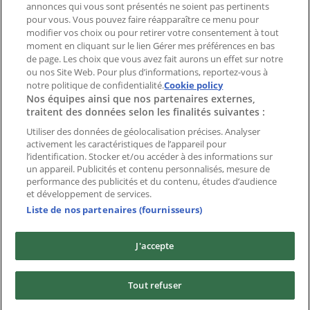
Index
annonces qui vous sont présentés ne soient pas pertinents
pour vous. Vous pouvez faire réapparaître ce menu pour
modifier vos choix ou pour retirer votre consentement à tout
moment en cliquant sur le lien Gérer mes préférences en bas
Marques
de page. Les choix que vous avez fait aurons un effet sur notre
Marques locales
ou nos Site Web. Pour plus d’informations, reportez-vous à
notre politique de confidentialité.
Enseignes
Cookie policy
Nos équipes ainsi que nos partenaires externes,
Commerces à proximité
traitent des données selon les finalités suivantes :
Produits
Produits locaux
Utiliser des données de géolocalisation précises. Analyser
activement les caractéristiques de l’appareil pour
Villes
l’identification. Stocker et/ou accéder à des informations sur
un appareil. Publicités et contenu personnalisés, mesure de
Télécharger l'appli Tiendeo
performance des publicités et du contenu, études d’audience
et développement de services.
Liste de nos partenaires (fournisseurs)
J'accepte
Copyright © Tiendeo ® 2026 · Shopfully Marketing S.L.U. –
Tout refuser
Palau de Mar – 08039 Barcelona, Spain