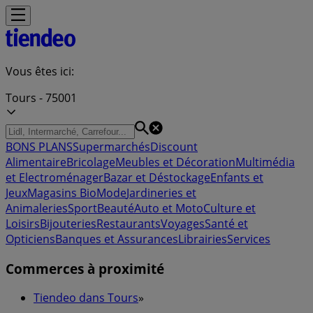
Vous êtes ici:
Tours - 75001
BONS PLANS
Supermarchés
Discount
Alimentaire
Bricolage
Meubles et Décoration
Multimédia
et Electroménager
Bazar et Déstockage
Enfants et
Jeux
Magasins Bio
Mode
Jardineries et
Animaleries
Sport
Beauté
Auto et Moto
Culture et
Loisirs
Bijouteries
Restaurants
Voyages
Santé et
Opticiens
Banques et Assurances
Librairies
Services
Commerces à proximité
Tiendeo dans Tours
»