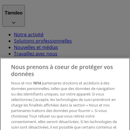
Tiendeo
Notre activité
Solutions professionnelles
Nouvelles et médias
Travaillez avec nous
Nous prenons à coeur de protéger vos
Contactez-nous
données
Nous et nos
1014
partenaires stockons et accédons à des
données personnelles, telles que des données de navigation
Demande marketing et professionnelle
ou des identifiants uniques, sur votre appareil. Si vous
Magasin mal situé sur la carte
sélectionnez J'accepte, les technologies de suivi prendront en
Signaler un prospectus
charge les finalités affichées dans la section « Nous et nos
Vous rencontrez un problème technique sur l’appli
partenaires traitons des données pour fournir ». Si vous
ou le site?
choisissez Tout refuser ou que vous retirez votre
consentement, elles seront désactivées. Si les technologies de
suivi sont désactivées, il est possible que certains contenus et