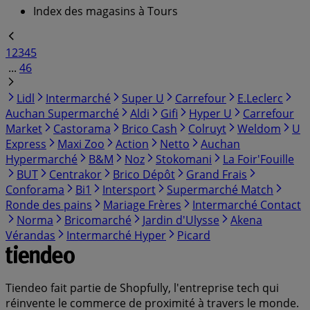
Index des magasins à Tours
1
2
3
4
5
...
46
Lidl
Intermarché
Super U
Carrefour
E.Leclerc
Auchan Supermarché
Aldi
Gifi
Hyper U
Carrefour
Market
Castorama
Brico Cash
Colruyt
Weldom
U
Express
Maxi Zoo
Action
Netto
Auchan
Hypermarché
B&M
Noz
Stokomani
La Foir'Fouille
BUT
Centrakor
Brico Dépôt
Grand Frais
Conforama
Bi1
Intersport
Supermarché Match
Ronde des pains
Mariage Frères
Intermarché Contact
Norma
Bricomarché
Jardin d'Ulysse
Akena
Vérandas
Intermarché Hyper
Picard
Tiendeo fait partie de Shopfully, l'entreprise tech qui
réinvente le commerce de proximité à travers le monde.