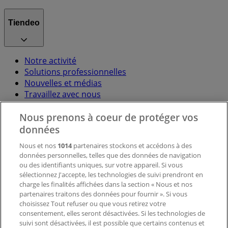
Tiendeo
Notre activité
Solutions professionnelles
Nouvelles et médias
Travaillez avec nous
Nous prenons à coeur de protéger vos
Contactez-nous
données
Nous et nos
1014
partenaires stockons et accédons à des
données personnelles, telles que des données de navigation
Demande marketing et professionnelle
ou des identifiants uniques, sur votre appareil. Si vous
Magasin mal situé sur la carte
sélectionnez J'accepte, les technologies de suivi prendront en
Signaler un prospectus
charge les finalités affichées dans la section « Nous et nos
Vous rencontrez un problème technique sur l’appli
partenaires traitons des données pour fournir ». Si vous
ou le site?
choisissez Tout refuser ou que vous retirez votre
consentement, elles seront désactivées. Si les technologies de
suivi sont désactivées, il est possible que certains contenus et