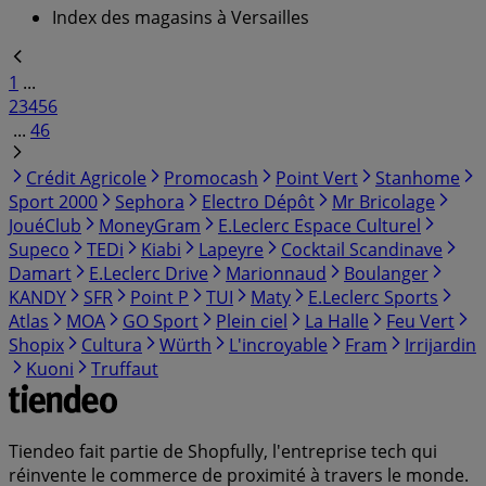
Index des magasins à Versailles
1
...
2
3
4
5
6
...
46
Crédit Agricole
Promocash
Point Vert
Stanhome
Sport 2000
Sephora
Electro Dépôt
Mr Bricolage
JouéClub
MoneyGram
E.Leclerc Espace Culturel
Supeco
TEDi
Kiabi
Lapeyre
Cocktail Scandinave
Damart
E.Leclerc Drive
Marionnaud
Boulanger
KANDY
SFR
Point P
TUI
Maty
E.Leclerc Sports
Atlas
MOA
GO Sport
Plein ciel
La Halle
Feu Vert
Shopix
Cultura
Würth
L'incroyable
Fram
Irrijardin
Kuoni
Truffaut
Tiendeo fait partie de Shopfully, l'entreprise tech qui
réinvente le commerce de proximité à travers le monde.