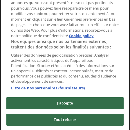
Index
annonces qui vous sont présentés ne soient pas pertinents
pour vous. Vous pouvez faire réapparaître ce menu pour
modifier vos choix ou pour retirer votre consentement à tout
moment en cliquant sur le lien Gérer mes préférences en bas
Marques
de page. Les choix que vous avez fait aurons un effet sur notre
Marques locales
ou nos Site Web. Pour plus d’informations, reportez-vous à
notre politique de confidentialité.
Enseignes
Cookie policy
Nos équipes ainsi que nos partenaires externes,
Commerces à proximité
traitent des données selon les finalités suivantes :
Produits
Produits locaux
Utiliser des données de géolocalisation précises. Analyser
activement les caractéristiques de l’appareil pour
Villes
l’identification. Stocker et/ou accéder à des informations sur
un appareil. Publicités et contenu personnalisés, mesure de
Télécharger l'appli Tiendeo
performance des publicités et du contenu, études d’audience
et développement de services.
Liste de nos partenaires (fournisseurs)
J'accepte
Copyright © Tiendeo ® 2026 · Shopfully Marketing S.L.U. –
Tout refuser
Palau de Mar – 08039 Barcelona, Spain