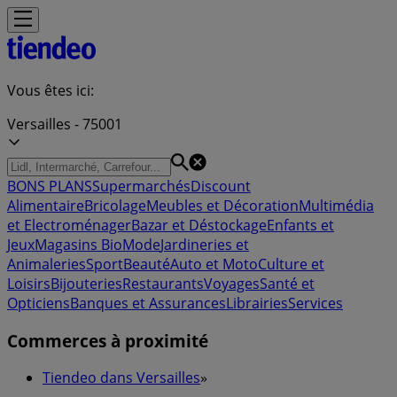
Vous êtes ici:
Versailles - 75001
BONS PLANS
Supermarchés
Discount
Alimentaire
Bricolage
Meubles et Décoration
Multimédia
et Electroménager
Bazar et Déstockage
Enfants et
Jeux
Magasins Bio
Mode
Jardineries et
Animaleries
Sport
Beauté
Auto et Moto
Culture et
Loisirs
Bijouteries
Restaurants
Voyages
Santé et
Opticiens
Banques et Assurances
Librairies
Services
Commerces à proximité
Tiendeo dans Versailles
»