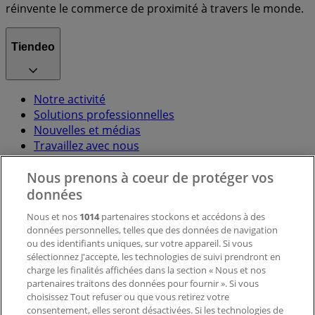
réinvente le commerce de proximité à travers le monde.
Tiendeo
Notre activité
Solutions professionnelles
Nouvelles et médias
Travaillez avec nous
Nous prenons à coeur de protéger vos
Contactez-nous
données
Nous et nos
1014
partenaires stockons et accédons à des
données personnelles, telles que des données de navigation
Demande marketing et professionnelle
ou des identifiants uniques, sur votre appareil. Si vous
Magasin mal situé sur la carte
sélectionnez J'accepte, les technologies de suivi prendront en
Signaler un prospectus
charge les finalités affichées dans la section « Nous et nos
Vous rencontrez un problème technique sur l’appli
partenaires traitons des données pour fournir ». Si vous
ou le site?
choisissez Tout refuser ou que vous retirez votre
consentement, elles seront désactivées. Si les technologies de