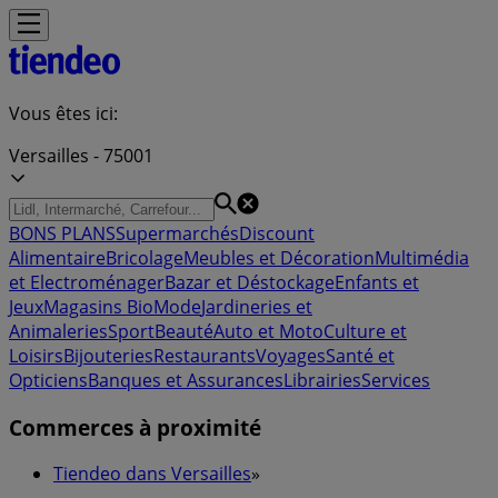
Vous êtes ici:
Versailles - 75001
BONS PLANS
Supermarchés
Discount
Alimentaire
Bricolage
Meubles et Décoration
Multimédia
et Electroménager
Bazar et Déstockage
Enfants et
Jeux
Magasins Bio
Mode
Jardineries et
Animaleries
Sport
Beauté
Auto et Moto
Culture et
Loisirs
Bijouteries
Restaurants
Voyages
Santé et
Opticiens
Banques et Assurances
Librairies
Services
Commerces à proximité
Tiendeo dans Versailles
»