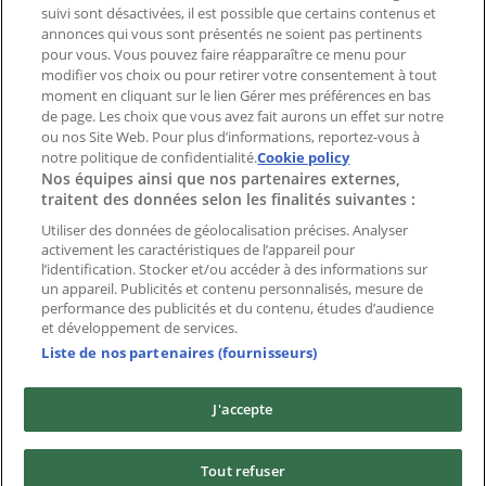
suivi sont désactivées, il est possible que certains contenus et
Index
annonces qui vous sont présentés ne soient pas pertinents
pour vous. Vous pouvez faire réapparaître ce menu pour
modifier vos choix ou pour retirer votre consentement à tout
moment en cliquant sur le lien Gérer mes préférences en bas
Marques
de page. Les choix que vous avez fait aurons un effet sur notre
Marques locales
ou nos Site Web. Pour plus d’informations, reportez-vous à
notre politique de confidentialité.
Enseignes
Cookie policy
Nos équipes ainsi que nos partenaires externes,
Commerces à proximité
traitent des données selon les finalités suivantes :
Produits
Produits locaux
Utiliser des données de géolocalisation précises. Analyser
activement les caractéristiques de l’appareil pour
Villes
l’identification. Stocker et/ou accéder à des informations sur
un appareil. Publicités et contenu personnalisés, mesure de
Télécharger l'appli Tiendeo
performance des publicités et du contenu, études d’audience
et développement de services.
Liste de nos partenaires (fournisseurs)
J'accepte
Copyright © Tiendeo ® 2026 · Shopfully Marketing S.L.U. –
Tout refuser
Palau de Mar – 08039 Barcelona, Spain