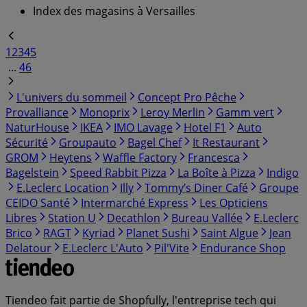
Index des magasins à Versailles
1
2
3
4
5
...
46
L'univers du sommeil
Concept Pro Pêche
Provalliance
Monoprix
Leroy Merlin
Gamm vert
NaturHouse
IKEA
IMO Lavage
Hotel F1
Auto
Sécurité
Groupauto
Bagel Chef
It Restaurant
GROM
Heytens
Waffle Factory
Francesca
Bagelstein
Speed Rabbit Pizza
La Boîte à Pizza
Indigo
E.Leclerc Location
Illy
Tommy’s Diner Café
Groupe
CEIDO Santé
Intermarché Express
Les Opticiens
Libres
Station U
Decathlon
Bureau Vallée
E.Leclerc
Brico
RAGT
Kyriad
Planet Sushi
Saint Algue
Jean
Delatour
E.Leclerc L'Auto
Pil'Vite
Endurance Shop
Tiendeo fait partie de Shopfully, l'entreprise tech qui