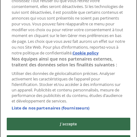
ou le site?
choisissez Tout refuser ou que vous retirez votre
consentement, elles seront désactivées. Si les technologies de
suivi sont désactivées, il est possible que certains contenus et
Index
annonces qui vous sont présentés ne soient pas pertinents
pour vous. Vous pouvez faire réapparaître ce menu pour
modifier vos choix ou pour retirer votre consentement à tout
moment en cliquant sur le lien Gérer mes préférences en bas
Marques
de page. Les choix que vous avez fait aurons un effet sur notre
Marques locales
ou nos Site Web. Pour plus d’informations, reportez-vous à
Enseignes
notre politique de confidentialité.
Cookie policy
Nos équipes ainsi que nos partenaires externes,
Commerces à proximité
traitent des données selon les finalités suivantes :
Produits
Produits locaux
Utiliser des données de géolocalisation précises. Analyser
activement les caractéristiques de l’appareil pour
Villes
l’identification. Stocker et/ou accéder à des informations sur
un appareil. Publicités et contenu personnalisés, mesure de
Télécharger l'appli Tiendeo
performance des publicités et du contenu, études d’audience
et développement de services.
Liste de nos partenaires (fournisseurs)
J'accepte