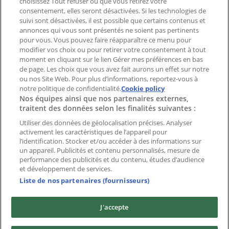
ou le site?
choisissez Tout refuser ou que vous retirez votre
consentement, elles seront désactivées. Si les technologies de
suivi sont désactivées, il est possible que certains contenus et
Index
annonces qui vous sont présentés ne soient pas pertinents
pour vous. Vous pouvez faire réapparaître ce menu pour
modifier vos choix ou pour retirer votre consentement à tout
moment en cliquant sur le lien Gérer mes préférences en bas
Marques
de page. Les choix que vous avez fait aurons un effet sur notre
Marques locales
ou nos Site Web. Pour plus d’informations, reportez-vous à
Enseignes
notre politique de confidentialité.
Cookie policy
Nos équipes ainsi que nos partenaires externes,
Commerces à proximité
traitent des données selon les finalités suivantes :
Produits
Produits locaux
Utiliser des données de géolocalisation précises. Analyser
activement les caractéristiques de l’appareil pour
Villes
l’identification. Stocker et/ou accéder à des informations sur
un appareil. Publicités et contenu personnalisés, mesure de
Télécharger l'appli Tiendeo
performance des publicités et du contenu, études d’audience
et développement de services.
Liste de nos partenaires (fournisseurs)
J'accepte