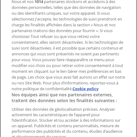
Nous et nos
1014
partenaires stockons et accédons à des
données personnelles, telles que des données de navigation
Demande marketing et professionnelle
ou des identifiants uniques, sur votre appareil. Si vous
Magasin mal situé sur la carte
sélectionnez J'accepte, les technologies de suivi prendront en
Signaler un prospectus
charge les finalités affichées dans la section « Nous et nos
Vous rencontrez un problème technique sur l’appli
partenaires traitons des données pour fournir ». Si vous
ou le site?
choisissez Tout refuser ou que vous retirez votre
consentement, elles seront désactivées. Si les technologies de
suivi sont désactivées, il est possible que certains contenus et
Index
annonces qui vous sont présentés ne soient pas pertinents
pour vous. Vous pouvez faire réapparaître ce menu pour
modifier vos choix ou pour retirer votre consentement à tout
moment en cliquant sur le lien Gérer mes préférences en bas
Marques
de page. Les choix que vous avez fait aurons un effet sur notre
Marques locales
ou nos Site Web. Pour plus d’informations, reportez-vous à
Enseignes
notre politique de confidentialité.
Cookie policy
Nos équipes ainsi que nos partenaires externes,
Commerces à proximité
traitent des données selon les finalités suivantes :
Produits
Produits locaux
Utiliser des données de géolocalisation précises. Analyser
activement les caractéristiques de l’appareil pour
Villes
l’identification. Stocker et/ou accéder à des informations sur
un appareil. Publicités et contenu personnalisés, mesure de
Télécharger l'appli Tiendeo
performance des publicités et du contenu, études d’audience
et développement de services.