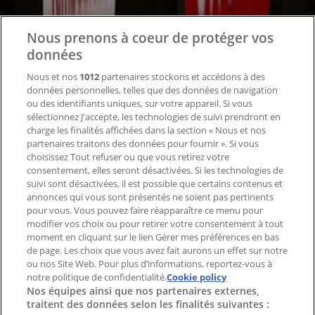
Travaillez avec nous
Nous prenons à coeur de protéger vos
Contactez-nous
données
Nous et nos
1012
partenaires stockons et accédons à des
données personnelles, telles que des données de navigation
Demande marketing et professionnelle
ou des identifiants uniques, sur votre appareil. Si vous
Magasin mal situé sur la carte
sélectionnez J'accepte, les technologies de suivi prendront en
Signaler un prospectus
charge les finalités affichées dans la section « Nous et nos
Vous rencontrez un problème technique sur l’appli
partenaires traitons des données pour fournir ». Si vous
ou le site?
choisissez Tout refuser ou que vous retirez votre
consentement, elles seront désactivées. Si les technologies de
suivi sont désactivées, il est possible que certains contenus et
Index
annonces qui vous sont présentés ne soient pas pertinents
pour vous. Vous pouvez faire réapparaître ce menu pour
modifier vos choix ou pour retirer votre consentement à tout
moment en cliquant sur le lien Gérer mes préférences en bas
Marques
de page. Les choix que vous avez fait aurons un effet sur notre
Marques locales
ou nos Site Web. Pour plus d’informations, reportez-vous à
Enseignes
notre politique de confidentialité.
Cookie policy
Nos équipes ainsi que nos partenaires externes,
Commerces à proximité
traitent des données selon les finalités suivantes :
Produits