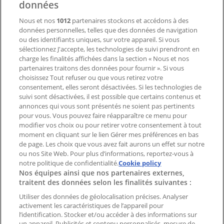
données
Nous et nos
1012
partenaires stockons et accédons à des
données personnelles, telles que des données de navigation
Demande marketing et professionnelle
ou des identifiants uniques, sur votre appareil. Si vous
Magasin mal situé sur la carte
sélectionnez J'accepte, les technologies de suivi prendront en
Signaler un prospectus
charge les finalités affichées dans la section « Nous et nos
Vous rencontrez un problème technique sur l’appli
partenaires traitons des données pour fournir ». Si vous
ou le site?
choisissez Tout refuser ou que vous retirez votre
consentement, elles seront désactivées. Si les technologies de
suivi sont désactivées, il est possible que certains contenus et
Index
annonces qui vous sont présentés ne soient pas pertinents
pour vous. Vous pouvez faire réapparaître ce menu pour
modifier vos choix ou pour retirer votre consentement à tout
moment en cliquant sur le lien Gérer mes préférences en bas
Marques
de page. Les choix que vous avez fait aurons un effet sur notre
Marques locales
ou nos Site Web. Pour plus d’informations, reportez-vous à
Enseignes
notre politique de confidentialité.
Cookie policy
Nos équipes ainsi que nos partenaires externes,
Commerces à proximité
traitent des données selon les finalités suivantes :
Produits
Produits locaux
Utiliser des données de géolocalisation précises. Analyser
activement les caractéristiques de l’appareil pour
Villes
l’identification. Stocker et/ou accéder à des informations sur
un appareil. Publicités et contenu personnalisés, mesure de