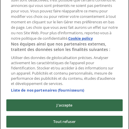
suivi sont désactivées, il est possible que certains contenus et
Index
annonces qui vous sont présentés ne soient pas pertinents
pour vous. Vous pouvez faire réapparaître ce menu pour
modifier vos choix ou pour retirer votre consentement à tout
moment en cliquant sur le lien Gérer mes préférences en bas
Marques
de page. Les choix que vous avez fait aurons un effet sur notre
Marques locales
ou nos Site Web. Pour plus d’informations, reportez-vous à
Enseignes
notre politique de confidentialité.
Cookie policy
Nos équipes ainsi que nos partenaires externes,
Commerces à proximité
traitent des données selon les finalités suivantes :
Produits
Produits locaux
Utiliser des données de géolocalisation précises. Analyser
activement les caractéristiques de l’appareil pour
Villes
l’identification. Stocker et/ou accéder à des informations sur
un appareil. Publicités et contenu personnalisés, mesure de
Télécharger l'appli Tiendeo
performance des publicités et du contenu, études d’audience
et développement de services.
Liste de nos partenaires (fournisseurs)
J'accepte
Copyright © Tiendeo ® 2026 · Shopfully Marketing S.L.U. –
Tout refuser
Palau de Mar – 08039 Barcelona, Spain