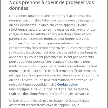
Nous prenons à coeur de protéger vos
Contactez-nous
données
Nous et nos
1012
partenaires stockons et accédons à des
données personnelles, telles que des données de navigation
Demande marketing et professionnelle
ou des identifiants uniques, sur votre appareil. Si vous
Magasin mal situé sur la carte
sélectionnez J'accepte, les technologies de suivi prendront en
Signaler un prospectus
charge les finalités affichées dans la section « Nous et nos
Vous rencontrez un problème technique sur l’appli
partenaires traitons des données pour fournir ». Si vous
ou le site?
choisissez Tout refuser ou que vous retirez votre
consentement, elles seront désactivées. Si les technologies de
suivi sont désactivées, il est possible que certains contenus et
Index
annonces qui vous sont présentés ne soient pas pertinents
pour vous. Vous pouvez faire réapparaître ce menu pour
modifier vos choix ou pour retirer votre consentement à tout
moment en cliquant sur le lien Gérer mes préférences en bas
Marques
de page. Les choix que vous avez fait aurons un effet sur notre
Marques locales
ou nos Site Web. Pour plus d’informations, reportez-vous à
Enseignes
notre politique de confidentialité.
Cookie policy
Nos équipes ainsi que nos partenaires externes,
Commerces à proximité
traitent des données selon les finalités suivantes :
Produits
Produits locaux
Utiliser des données de géolocalisation précises. Analyser
activement les caractéristiques de l’appareil pour
Villes