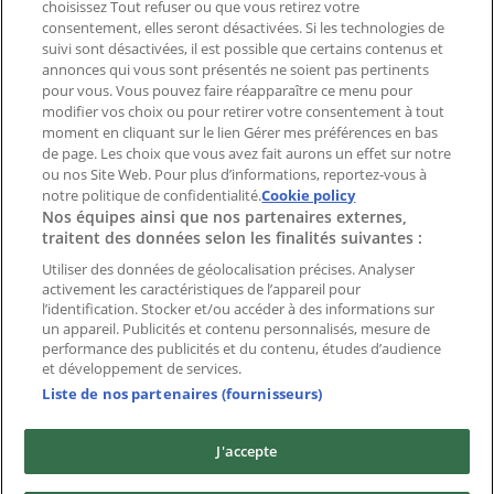
ou le site?
choisissez Tout refuser ou que vous retirez votre
consentement, elles seront désactivées. Si les technologies de
suivi sont désactivées, il est possible que certains contenus et
Index
annonces qui vous sont présentés ne soient pas pertinents
pour vous. Vous pouvez faire réapparaître ce menu pour
modifier vos choix ou pour retirer votre consentement à tout
moment en cliquant sur le lien Gérer mes préférences en bas
Marques
de page. Les choix que vous avez fait aurons un effet sur notre
Marques locales
ou nos Site Web. Pour plus d’informations, reportez-vous à
Enseignes
notre politique de confidentialité.
Cookie policy
Nos équipes ainsi que nos partenaires externes,
Commerces à proximité
traitent des données selon les finalités suivantes :
Produits
Produits locaux
Utiliser des données de géolocalisation précises. Analyser
activement les caractéristiques de l’appareil pour
Villes
l’identification. Stocker et/ou accéder à des informations sur
un appareil. Publicités et contenu personnalisés, mesure de
Télécharger l'appli Tiendeo
performance des publicités et du contenu, études d’audience
et développement de services.
Liste de nos partenaires (fournisseurs)
J'accepte