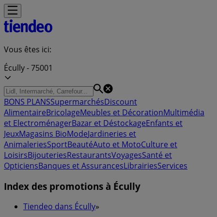
Vous êtes ici:
Écully - 75001
BONS PLANS
Supermarchés
Discount
Alimentaire
Bricolage
Meubles et Décoration
Multimédia
et Electroménager
Bazar et Déstockage
Enfants et
Jeux
Magasins Bio
Mode
Jardineries et
Animaleries
Sport
Beauté
Auto et Moto
Culture et
Loisirs
Bijouteries
Restaurants
Voyages
Santé et
Opticiens
Banques et Assurances
Librairies
Services
Index des promotions à Écully
Tiendeo dans Écully
»