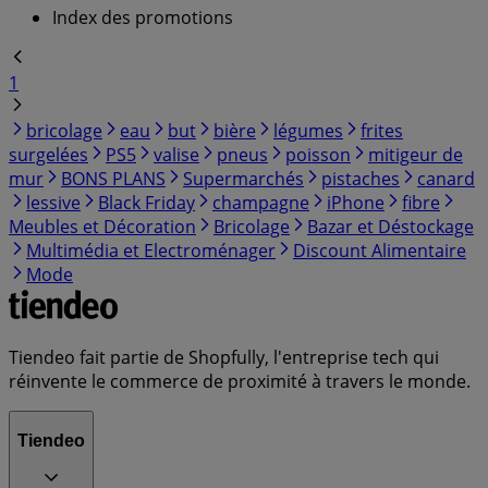
Index des promotions
1
bricolage
eau
but
bière
légumes
frites
surgelées
PS5
valise
pneus
poisson
mitigeur de
mur
BONS PLANS
Supermarchés
pistaches
canard
lessive
Black Friday
champagne
iPhone
fibre
Meubles et Décoration
Bricolage
Bazar et Déstockage
Multimédia et Electroménager
Discount Alimentaire
Mode
Tiendeo fait partie de Shopfully, l'entreprise tech qui
réinvente le commerce de proximité à travers le monde.
Tiendeo