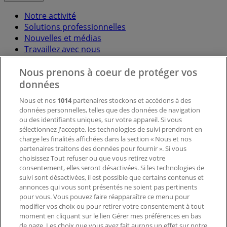
Notre activité
Solutions professionnelles
Nouvelles et médias
Travaillez avec nous
Nous prenons à coeur de protéger vos
Contactez-nous
données
Nous et nos
1014
partenaires stockons et accédons à des
données personnelles, telles que des données de navigation
Demande marketing et professionnelle
ou des identifiants uniques, sur votre appareil. Si vous
Magasin mal situé sur la carte
sélectionnez J'accepte, les technologies de suivi prendront en
Signaler un prospectus
charge les finalités affichées dans la section « Nous et nos
Vous rencontrez un problème technique sur l’appli
partenaires traitons des données pour fournir ». Si vous
ou le site?
choisissez Tout refuser ou que vous retirez votre
consentement, elles seront désactivées. Si les technologies de
suivi sont désactivées, il est possible que certains contenus et
Index
annonces qui vous sont présentés ne soient pas pertinents
pour vous. Vous pouvez faire réapparaître ce menu pour
modifier vos choix ou pour retirer votre consentement à tout
moment en cliquant sur le lien Gérer mes préférences en bas
Marques
de page. Les choix que vous avez fait aurons un effet sur notre