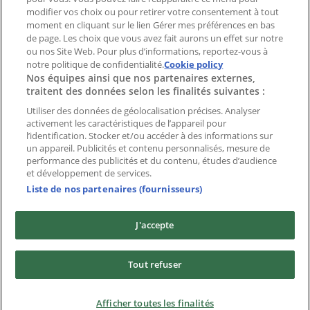
modifier vos choix ou pour retirer votre consentement à tout
moment en cliquant sur le lien Gérer mes préférences en bas
Marques
de page. Les choix que vous avez fait aurons un effet sur notre
Marques locales
ou nos Site Web. Pour plus d’informations, reportez-vous à
Enseignes
notre politique de confidentialité.
Cookie policy
Nos équipes ainsi que nos partenaires externes,
Commerces à proximité
traitent des données selon les finalités suivantes :
Produits
Produits locaux
Utiliser des données de géolocalisation précises. Analyser
activement les caractéristiques de l’appareil pour
Villes
l’identification. Stocker et/ou accéder à des informations sur
un appareil. Publicités et contenu personnalisés, mesure de
Télécharger l'appli Tiendeo
performance des publicités et du contenu, études d’audience
et développement de services.
Liste de nos partenaires (fournisseurs)
J'accepte
Copyright © Tiendeo ® 2026 · Shopfully Marketing S.L.U. –
Tout refuser
Palau de Mar – 08039 Barcelona, Spain
Conditions générales
Politique de confidentialité
Afficher toutes les finalités