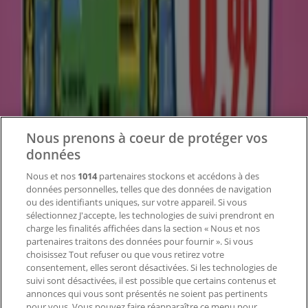
Tiendeo
Notre activité
Solutions professionnelles
Nouvelles et médias
Travaillez avec nous
Nous prenons à coeur de protéger vos
Contactez-nous
données
Nous et nos
1014
partenaires stockons et accédons à des
données personnelles, telles que des données de navigation
Demande marketing et professionnelle
ou des identifiants uniques, sur votre appareil. Si vous
Magasin mal situé sur la carte
sélectionnez J'accepte, les technologies de suivi prendront en
Signaler un prospectus
charge les finalités affichées dans la section « Nous et nos
Vous rencontrez un problème technique sur l’appli
partenaires traitons des données pour fournir ». Si vous
ou le site?
choisissez Tout refuser ou que vous retirez votre
consentement, elles seront désactivées. Si les technologies de
suivi sont désactivées, il est possible que certains contenus et
Index
annonces qui vous sont présentés ne soient pas pertinents
pour vous. Vous pouvez faire réapparaître ce menu pour