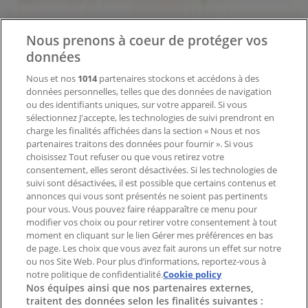
Travaillez avec nous
Nous prenons à coeur de protéger vos
Contactez-nous
données
Nous et nos
1014
partenaires stockons et accédons à des
données personnelles, telles que des données de navigation
Demande marketing et professionnelle
ou des identifiants uniques, sur votre appareil. Si vous
Magasin mal situé sur la carte
sélectionnez J'accepte, les technologies de suivi prendront en
Signaler un prospectus
charge les finalités affichées dans la section « Nous et nos
Vous rencontrez un problème technique sur l’appli
partenaires traitons des données pour fournir ». Si vous
ou le site?
choisissez Tout refuser ou que vous retirez votre
consentement, elles seront désactivées. Si les technologies de
suivi sont désactivées, il est possible que certains contenus et
Index
annonces qui vous sont présentés ne soient pas pertinents
pour vous. Vous pouvez faire réapparaître ce menu pour
modifier vos choix ou pour retirer votre consentement à tout
moment en cliquant sur le lien Gérer mes préférences en bas
Marques
de page. Les choix que vous avez fait aurons un effet sur notre
Marques locales
ou nos Site Web. Pour plus d’informations, reportez-vous à
Enseignes
notre politique de confidentialité.
Cookie policy
Nos équipes ainsi que nos partenaires externes,
Commerces à proximité
traitent des données selon les finalités suivantes :
Produits