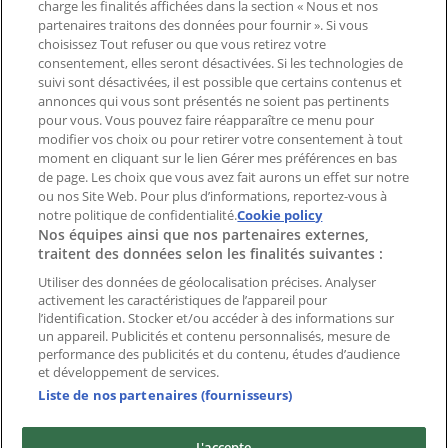
Demande marketing et professionnelle
charge les finalités affichées dans la section « Nous et nos
Magasin mal situé sur la carte
partenaires traitons des données pour fournir ». Si vous
Signaler un prospectus
choisissez Tout refuser ou que vous retirez votre
consentement, elles seront désactivées. Si les technologies de
Vous rencontrez un problème technique sur l’appli
suivi sont désactivées, il est possible que certains contenus et
ou le site?
annonces qui vous sont présentés ne soient pas pertinents
pour vous. Vous pouvez faire réapparaître ce menu pour
modifier vos choix ou pour retirer votre consentement à tout
Index
moment en cliquant sur le lien Gérer mes préférences en bas
de page. Les choix que vous avez fait aurons un effet sur notre
ou nos Site Web. Pour plus d’informations, reportez-vous à
Marques
notre politique de confidentialité.
Cookie policy
Nos équipes ainsi que nos partenaires externes,
Enseignes
traitent des données selon les finalités suivantes :
Commerces à proximité
Produits
Utiliser des données de géolocalisation précises. Analyser
activement les caractéristiques de l’appareil pour
Villes
l’identification. Stocker et/ou accéder à des informations sur
un appareil. Publicités et contenu personnalisés, mesure de
Télécharger l'appli Tiendeo
performance des publicités et du contenu, études d’audience
et développement de services.
Liste de nos partenaires (fournisseurs)
J'accepte