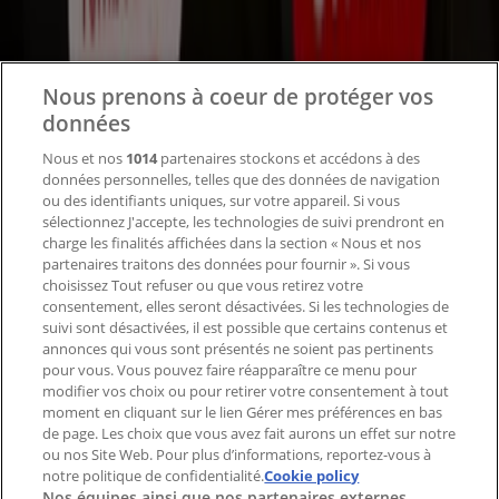
Notre activité
Solutions professionnelles
Nouvelles et médias
Nous prenons à coeur de protéger vos
Travaillez avec nous
données
Contactez-nous
Nous et nos
1014
partenaires stockons et accédons à des
données personnelles, telles que des données de navigation
ou des identifiants uniques, sur votre appareil. Si vous
sélectionnez J'accepte, les technologies de suivi prendront en
Demande marketing et professionnelle
charge les finalités affichées dans la section « Nous et nos
Magasin mal situé sur la carte
partenaires traitons des données pour fournir ». Si vous
Signaler un prospectus
choisissez Tout refuser ou que vous retirez votre
consentement, elles seront désactivées. Si les technologies de
Vous rencontrez un problème technique sur l’appli
suivi sont désactivées, il est possible que certains contenus et
ou le site?
annonces qui vous sont présentés ne soient pas pertinents
pour vous. Vous pouvez faire réapparaître ce menu pour
modifier vos choix ou pour retirer votre consentement à tout
Index
moment en cliquant sur le lien Gérer mes préférences en bas
de page. Les choix que vous avez fait aurons un effet sur notre
ou nos Site Web. Pour plus d’informations, reportez-vous à
Marques
notre politique de confidentialité.
Cookie policy
Nos équipes ainsi que nos partenaires externes,