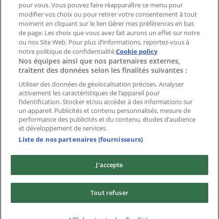
ou le site?
pour vous. Vous pouvez faire réapparaître ce menu pour
modifier vos choix ou pour retirer votre consentement à tout
moment en cliquant sur le lien Gérer mes préférences en bas
Index
de page. Les choix que vous avez fait aurons un effet sur notre
ou nos Site Web. Pour plus d’informations, reportez-vous à
notre politique de confidentialité.
Cookie policy
Nos équipes ainsi que nos partenaires externes,
Marques
traitent des données selon les finalités suivantes :
Enseignes
Produits
Utiliser des données de géolocalisation précises. Analyser
activement les caractéristiques de l’appareil pour
Villes
l’identification. Stocker et/ou accéder à des informations sur
un appareil. Publicités et contenu personnalisés, mesure de
Télécharger l'appli Tiendeo
performance des publicités et du contenu, études d’audience
et développement de services.
Liste de nos partenaires (fournisseurs)
J'accepte
Copyright © Tiendeo ® 2026 · Shopfully Marketing S.L.U. –
Tout refuser
Palau de Mar – 08039 Barcelona, Spain
Conditions générales
Politique de confidentialité