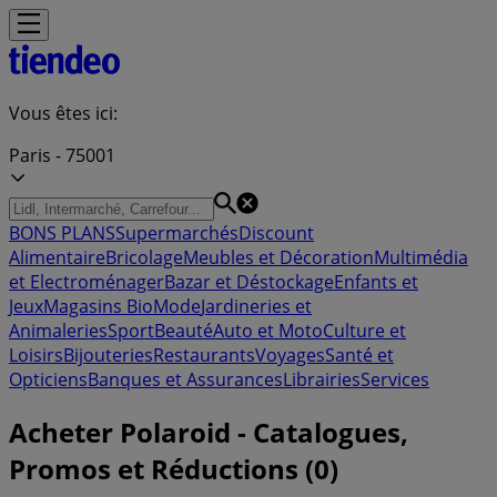
Vous êtes ici:
Paris - 75001
BONS PLANS
Supermarchés
Discount
Alimentaire
Bricolage
Meubles et Décoration
Multimédia
et Electroménager
Bazar et Déstockage
Enfants et
Jeux
Magasins Bio
Mode
Jardineries et
Animaleries
Sport
Beauté
Auto et Moto
Culture et
Loisirs
Bijouteries
Restaurants
Voyages
Santé et
Opticiens
Banques et Assurances
Librairies
Services
Acheter Polaroid - Catalogues,
Promos et Réductions (0)