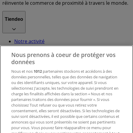
réinvente le commerce de proximité à travers le monde.
Tiendeo
Notre activité
Solutions professionnelles
Nous prenons à coeur de protéger vos
Nouvelles et médias
Travaillez avec nous
données
Nous et nos
1012
partenaires stockons et accédons à des
données personnelles, telles que des données de navigation
Contactez-nous
ou des identifiants uniques, sur votre appareil. Si vous
sélectionnez J'accepte, les technologies de suivi prendront en
charge les finalités affichées dans la section « Nous et nos
Demande marketing et professionnelle
partenaires traitons des données pour fournir ». Si vous
Magasin mal situé sur la carte
choisissez Tout refuser ou que vous retirez votre
consentement, elles seront désactivées. Si les technologies de
Signaler un prospectus
suivi sont désactivées, il est possible que certains contenus et
Vous rencontrez un problème technique sur l’appli
annonces qui vous sont présentés ne soient pas pertinents
ou le site?
pour vous. Vous pouvez faire réapparaître ce menu pour