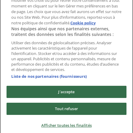
modifier vos choix ou pour retirer votre consentement à tout
moment en cliquant sur le lien Gérer mes préférences en bas
Index
de page. Les choix que vous avez fait aurons un effet sur notre
ou nos Site Web. Pour plus d’informations, reportez-vous à
notre politique de confidentialité.
Cookie policy
Nos équipes ainsi que nos partenaires externes,
Marques
traitent des données selon les finalités suivantes :
Enseignes
Produits
Utiliser des données de géolocalisation précises. Analyser
activement les caractéristiques de l’appareil pour
Villes
l’identification. Stocker et/ou accéder à des informations sur
un appareil. Publicités et contenu personnalisés, mesure de
Télécharger l'appli Tiendeo
performance des publicités et du contenu, études d’audience
et développement de services.
Liste de nos partenaires (fournisseurs)
J'accepte
Copyright © Tiendeo ® 2026 · Shopfully Marketing S.L.U. –
Tout refuser
Palau de Mar – 08039 Barcelona, Spain
Conditions générales
Politique de confidentialité
Afficher toutes les finalités
Gestion des Cookies