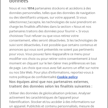
données
Nous et nos
1014
partenaires stockons et accédons à des
Contactez-nous
données personnelles, telles que des données de navigation
ou des identifiants uniques, sur votre appareil. Si vous
sélectionnez J'accepte, les technologies de suivi prendront en
charge les finalités affichées dans la section « Nous et nos
Demande marketing et professionnelle
partenaires traitons des données pour fournir ». Si vous
Magasin mal situé sur la carte
choisissez Tout refuser ou que vous retirez votre
consentement, elles seront désactivées. Si les technologies de
Signaler un prospectus
suivi sont désactivées, il est possible que certains contenus et
Vous rencontrez un problème technique sur l’appli
annonces qui vous sont présentés ne soient pas pertinents
ou le site?
pour vous. Vous pouvez faire réapparaître ce menu pour
modifier vos choix ou pour retirer votre consentement à tout
moment en cliquant sur le lien Gérer mes préférences en bas
Index
de page. Les choix que vous avez fait aurons un effet sur notre
ou nos Site Web. Pour plus d’informations, reportez-vous à
notre politique de confidentialité.
Cookie policy
Nos équipes ainsi que nos partenaires externes,
Marques
traitent des données selon les finalités suivantes :
Enseignes
Produits
Utiliser des données de géolocalisation précises. Analyser
activement les caractéristiques de l’appareil pour
Villes
l’identification. Stocker et/ou accéder à des informations sur
un appareil. Publicités et contenu personnalisés, mesure de