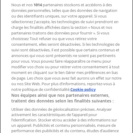
Nous et nos
1014
partenaires stockons et accédons à des
données personnelles, telles que des données de navigation
Demande marketing et professionnelle
ou des identifiants uniques, sur votre appareil. Si vous
Magasin mal situé sur la carte
sélectionnez J'accepte, les technologies de suivi prendront en
Signaler un prospectus
charge les finalités affichées dans la section « Nous et nos
Vous rencontrez un problème technique sur l’appli
partenaires traitons des données pour fournir ». Si vous
ou le site?
choisissez Tout refuser ou que vous retirez votre
consentement, elles seront désactivées. Si les technologies de
suivi sont désactivées, il est possible que certains contenus et
Index
annonces qui vous sont présentés ne soient pas pertinents
pour vous. Vous pouvez faire réapparaître ce menu pour
modifier vos choix ou pour retirer votre consentement à tout
moment en cliquant sur le lien Gérer mes préférences en bas
Marques
de page. Les choix que vous avez fait aurons un effet sur notre
Marques locales
ou nos Site Web. Pour plus d’informations, reportez-vous à
Enseignes
notre politique de confidentialité.
Cookie policy
Nos équipes ainsi que nos partenaires externes,
Commerces à proximité
traitent des données selon les finalités suivantes :
Produits
Produits locaux
Utiliser des données de géolocalisation précises. Analyser
activement les caractéristiques de l’appareil pour
Villes
l’identification. Stocker et/ou accéder à des informations sur
un appareil. Publicités et contenu personnalisés, mesure de
Télécharger l'appli Tiendeo
performance des publicités et du contenu, études d’audience