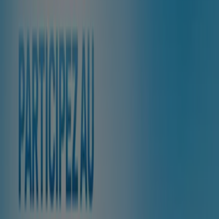
E.Leclerc Location
Avenue de Paris, Poitiers
3.6 km
Fermé
E.Leclerc Location
Rd 951 la Carte, Jardres
21.8 km
Fermé
E.Leclerc Location à Poitiers — Magasins, téléphone et