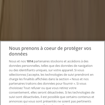
Tiendeo fait partie de Shopfully, l'entreprise tech qui
réinvente le commerce de proximité à travers le monde.
Tiendeo
Notre activité
Solutions professionnelles
Nous prenons à coeur de protéger vos
Nouvelles et médias
Travaillez avec nous
données
Nous et nos
1014
partenaires stockons et accédons à des
données personnelles, telles que des données de navigation
Contactez-nous
ou des identifiants uniques, sur votre appareil. Si vous
sélectionnez J'accepte, les technologies de suivi prendront en
charge les finalités affichées dans la section « Nous et nos
Demande marketing et professionnelle
partenaires traitons des données pour fournir ». Si vous
Magasin mal situé sur la carte
choisissez Tout refuser ou que vous retirez votre
consentement, elles seront désactivées. Si les technologies de
Signaler un prospectus
suivi sont désactivées, il est possible que certains contenus et
Vous rencontrez un problème technique sur l’appli
annonces qui vous sont présentés ne soient pas pertinents
ou le site?