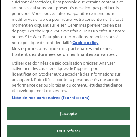
suivi sont désactivées, il est possible que certains contenus et
Index
annonces qui vous sont présentés ne soient pas pertinents
pour vous. Vous pouvez faire réapparaître ce menu pour
modifier vos choix ou pour retirer votre consentement à tout
moment en cliquant sur le lien Gérer mes préférences en bas
Marques
de page. Les choix que vous avez fait aurons un effet sur notre
Marques locales
ou nos Site Web. Pour plus d’informations, reportez-vous à
Enseignes
notre politique de confidentialité.
Cookie policy
Nos équipes ainsi que nos partenaires externes,
Commerces à proximité
traitent des données selon les finalités suivantes :
Produits
Produits locaux
Utiliser des données de géolocalisation précises. Analyser
activement les caractéristiques de l’appareil pour
Villes
l’identification. Stocker et/ou accéder à des informations sur
un appareil. Publicités et contenu personnalisés, mesure de
Télécharger l'appli Tiendeo
performance des publicités et du contenu, études d’audience
et développement de services.
Liste de nos partenaires (fournisseurs)
J'accepte
Copyright © Tiendeo ® 2026 · Shopfully Marketing S.L.U. –
Tout refuser
Palau de Mar – 08039 Barcelona, Spain