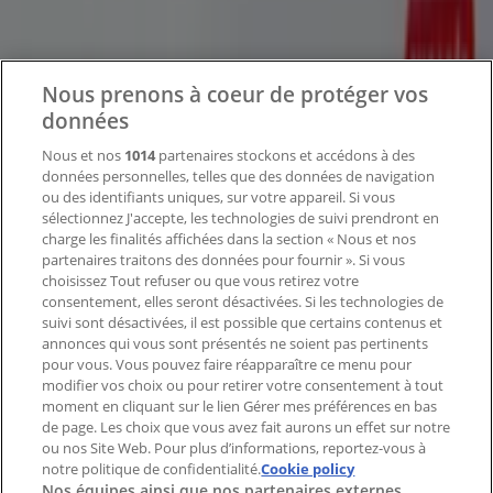
Nouvelles et médias
Travaillez avec nous
Nous prenons à coeur de protéger vos
Contactez-nous
données
Nous et nos
1014
partenaires stockons et accédons à des
données personnelles, telles que des données de navigation
Demande marketing et professionnelle
ou des identifiants uniques, sur votre appareil. Si vous
Magasin mal situé sur la carte
sélectionnez J'accepte, les technologies de suivi prendront en
Signaler un prospectus
charge les finalités affichées dans la section « Nous et nos
Vous rencontrez un problème technique sur l’appli
partenaires traitons des données pour fournir ». Si vous
ou le site?
choisissez Tout refuser ou que vous retirez votre
consentement, elles seront désactivées. Si les technologies de
suivi sont désactivées, il est possible que certains contenus et
Index
annonces qui vous sont présentés ne soient pas pertinents
pour vous. Vous pouvez faire réapparaître ce menu pour
modifier vos choix ou pour retirer votre consentement à tout
moment en cliquant sur le lien Gérer mes préférences en bas
Marques
de page. Les choix que vous avez fait aurons un effet sur notre
Marques locales
ou nos Site Web. Pour plus d’informations, reportez-vous à
Enseignes
notre politique de confidentialité.
Cookie policy
Nos équipes ainsi que nos partenaires externes,