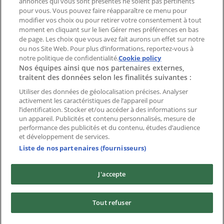
annonces qui vous sont présentés ne soient pas pertinents
pour vous. Vous pouvez faire réapparaître ce menu pour
modifier vos choix ou pour retirer votre consentement à tout
moment en cliquant sur le lien Gérer mes préférences en bas
Marques
de page. Les choix que vous avez fait aurons un effet sur notre
Marques locales
ou nos Site Web. Pour plus d’informations, reportez-vous à
Enseignes
notre politique de confidentialité.
Cookie policy
Nos équipes ainsi que nos partenaires externes,
Commerces à proximité
traitent des données selon les finalités suivantes :
Produits
Produits locaux
Utiliser des données de géolocalisation précises. Analyser
activement les caractéristiques de l’appareil pour
Villes
l’identification. Stocker et/ou accéder à des informations sur
un appareil. Publicités et contenu personnalisés, mesure de
Télécharger l'appli Tiendeo
performance des publicités et du contenu, études d’audience
et développement de services.
Liste de nos partenaires (fournisseurs)
J'accepte
Copyright © Tiendeo ® 2026 · Shopfully Marketing S.L.U. –
Tout refuser
Palau de Mar – 08039 Barcelona, Spain