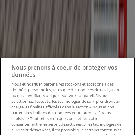
Tiendeo
Notre activité
Solutions professionnelles
Nouvelles et médias
Travaillez avec nous
Nous prenons à coeur de protéger vos
Contactez-nous
données
Nous et nos
1014
partenaires stockons et accédons à des
données personnelles, telles que des données de navigation
Demande marketing et professionnelle
ou des identifiants uniques, sur votre appareil. Si vous
Magasin mal situé sur la carte
sélectionnez J'accepte, les technologies de suivi prendront en
Signaler un prospectus
charge les finalités affichées dans la section « Nous et nos
Vous rencontrez un problème technique sur l’appli
partenaires traitons des données pour fournir ». Si vous
ou le site?
choisissez Tout refuser ou que vous retirez votre
consentement, elles seront désactivées. Si les technologies de
suivi sont désactivées, il est possible que certains contenus et
Index