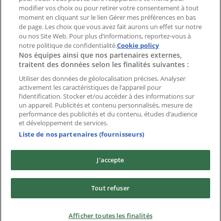
modifier vos choix ou pour retirer votre consentement à tout
moment en cliquant sur le lien Gérer mes préférences en bas
Marques
de page. Les choix que vous avez fait aurons un effet sur notre
Marques locales
ou nos Site Web. Pour plus d’informations, reportez-vous à
Enseignes
notre politique de confidentialité.
Cookie policy
Nos équipes ainsi que nos partenaires externes,
Commerces à proximité
traitent des données selon les finalités suivantes :
Produits
Produits locaux
Utiliser des données de géolocalisation précises. Analyser
activement les caractéristiques de l’appareil pour
Villes
l’identification. Stocker et/ou accéder à des informations sur
un appareil. Publicités et contenu personnalisés, mesure de
Télécharger l'appli Tiendeo
performance des publicités et du contenu, études d’audience
et développement de services.
Liste de nos partenaires (fournisseurs)
J'accepte
Copyright © Tiendeo ® 2026 · Shopfully Marketing S.L.U. –
Tout refuser
Palau de Mar – 08039 Barcelona, Spain
Conditions générales
Politique de confidentialité
Afficher toutes les finalités