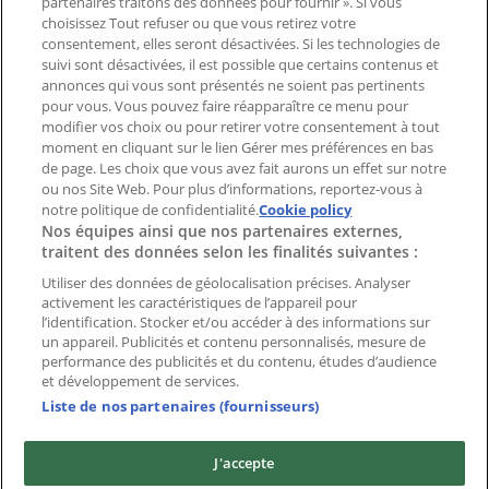
partenaires traitons des données pour fournir ». Si vous
ou le site?
choisissez Tout refuser ou que vous retirez votre
consentement, elles seront désactivées. Si les technologies de
suivi sont désactivées, il est possible que certains contenus et
Index
annonces qui vous sont présentés ne soient pas pertinents
pour vous. Vous pouvez faire réapparaître ce menu pour
modifier vos choix ou pour retirer votre consentement à tout
moment en cliquant sur le lien Gérer mes préférences en bas
Marques
de page. Les choix que vous avez fait aurons un effet sur notre
Marques locales
ou nos Site Web. Pour plus d’informations, reportez-vous à
Enseignes
notre politique de confidentialité.
Cookie policy
Nos équipes ainsi que nos partenaires externes,
Commerces à proximité
traitent des données selon les finalités suivantes :
Produits
Produits locaux
Utiliser des données de géolocalisation précises. Analyser
activement les caractéristiques de l’appareil pour
Villes
l’identification. Stocker et/ou accéder à des informations sur
un appareil. Publicités et contenu personnalisés, mesure de
Télécharger l'appli Tiendeo
performance des publicités et du contenu, études d’audience
et développement de services.
Liste de nos partenaires (fournisseurs)
J'accepte