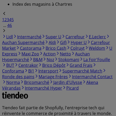
Index des magasins à Chartres
1
2
3
4
5
...
46
Lidl
Intermarché
Super U
Carrefour
E.Leclerc
Auchan Supermarché
Aldi
Gifi
Hyper U
Carrefour
Market
Castorama
Brico Cash
Colruyt
Weldom
U
Express
Maxi Zoo
Action
Netto
Auchan
Hypermarché
B&M
Noz
Stokomani
La Foir'Fouille
BUT
Centrakor
Brico Dépôt
Grand Frais
Conforama
Bi1
Intersport
Supermarché Match
Ronde des pains
Mariage Frères
Intermarché Contact
Norma
Bricomarché
Jardin d'Ulysse
Akena
Vérandas
Intermarché Hyper
Picard
Tiendeo fait partie de Shopfully, l'entreprise tech qui
réinvente le commerce de proximité à travers le monde.