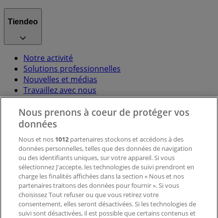
Tiendeo
Notre activité
Solutions professionnelles
Nouvelles et médias
Travaillez avec nous
Nous prenons à coeur de protéger vos
Contactez-nous
données
Nous et nos
1012
partenaires stockons et accédons à des
données personnelles, telles que des données de navigation
Demande marketing et professionnelle
ou des identifiants uniques, sur votre appareil. Si vous
Magasin mal situé sur la carte
sélectionnez J'accepte, les technologies de suivi prendront en
Signaler un prospectus
charge les finalités affichées dans la section « Nous et nos
Vous rencontrez un problème technique sur l’appli
partenaires traitons des données pour fournir ». Si vous
ou le site?
choisissez Tout refuser ou que vous retirez votre
consentement, elles seront désactivées. Si les technologies de
suivi sont désactivées, il est possible que certains contenus et