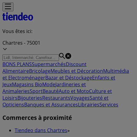
Vous êtes ici:
Chartres - 75001
BONS PLANS
Supermarchés
Discount
Alimentaire
Bricolage
Meubles et Décoration
Multimédia
et Electroménager
Bazar et Déstockage
Enfants et
Jeux
Magasins Bio
Mode
Jardineries et
Animaleries
Sport
Beauté
Auto et Moto
Culture et
Loisirs
Bijouteries
Restaurants
Voyages
Santé et
Opticiens
Banques et Assurances
Librairies
Services
Commerces à proximité
Tiendeo dans Chartres
»