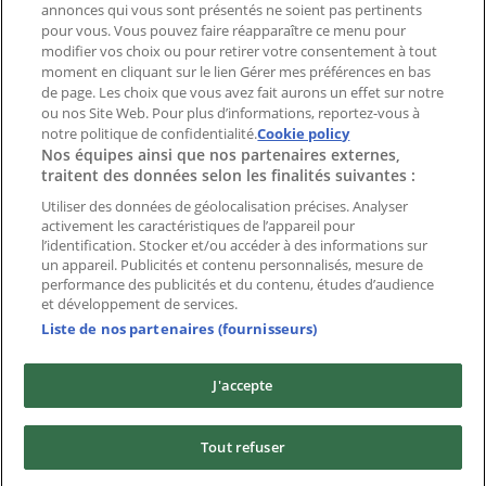
Index
annonces qui vous sont présentés ne soient pas pertinents
pour vous. Vous pouvez faire réapparaître ce menu pour
modifier vos choix ou pour retirer votre consentement à tout
moment en cliquant sur le lien Gérer mes préférences en bas
Marques
de page. Les choix que vous avez fait aurons un effet sur notre
Marques locales
ou nos Site Web. Pour plus d’informations, reportez-vous à
notre politique de confidentialité.
Enseignes
Cookie policy
Nos équipes ainsi que nos partenaires externes,
Commerces à proximité
traitent des données selon les finalités suivantes :
Produits
Produits locaux
Utiliser des données de géolocalisation précises. Analyser
activement les caractéristiques de l’appareil pour
Villes
l’identification. Stocker et/ou accéder à des informations sur
un appareil. Publicités et contenu personnalisés, mesure de
Télécharger l'appli Tiendeo
performance des publicités et du contenu, études d’audience
et développement de services.
Liste de nos partenaires (fournisseurs)
J'accepte
Copyright © Tiendeo ® 2026 · Shopfully Marketing S.L.U. –
Tout refuser
Palau de Mar – 08039 Barcelona, Spain