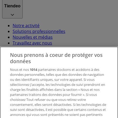
Tiendeo
Notre activité
Solutions professionnelles
Nouvelles et médias
Travaillez avec nous
Nous prenons à coeur de protéger vos
Contactez-nous
données
Nous et nos
1014
partenaires stockons et accédons à des
données personnelles, telles que des données de navigation
Demande marketing et professionnelle
ou des identifiants uniques, sur votre appareil. Si vous
Magasin mal situé sur la carte
sélectionnez J'accepte, les technologies de suivi prendront en
Signaler un prospectus
charge les finalités affichées dans la section « Nous et nos
Vous rencontrez un problème technique sur l’appli
partenaires traitons des données pour fournir ». Si vous
ou le site?
choisissez Tout refuser ou que vous retirez votre
consentement, elles seront désactivées. Si les technologies de
suivi sont désactivées, il est possible que certains contenus et
Index
annonces qui vous sont présentés ne soient pas pertinents