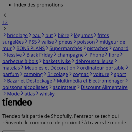
Index des promotions
1
2
bricolage
eau
but
bière
légumes
frites
surgelées
PS5
valise
pneus
poisson
mitigeur de
mur
BONS PLANS
Supermarchés
pistaches
canard
lessive
Black Friday
champagne
iPhone
fibre
barbecue à bois
baskets Nike
débroussailleuse
matelas
Meubles et Décoration
ordinateur portable
parfum
camping
Bricolage
cognac
voiture
sport
Bazar et Déstockage
Multimédia et Electroménager
boissons alcoolisées
aspirateur
Discount Alimentaire
Mode
atlas
whisky
Tiendeo fait partie de Shopfully, l'entreprise tech qui
réinvente le commerce de proximité à travers le monde.