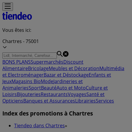
Vous êtes ici:
Chartres - 75001
BONS PLANS
Supermarchés
Discount
Alimentaire
Bricolage
Meubles et Décoration
Multimédia
et Electroménager
Bazar et Déstockage
Enfants et
Jeux
Magasins Bio
Mode
Jardineries et
Animaleries
Sport
Beauté
Auto et Moto
Culture et
Loisirs
Bijouteries
Restaurants
Voyages
Santé et
Opticiens
Banques et Assurances
Librairies
Services
Index des promotions à Chartres
Tiendeo dans Chartres
»