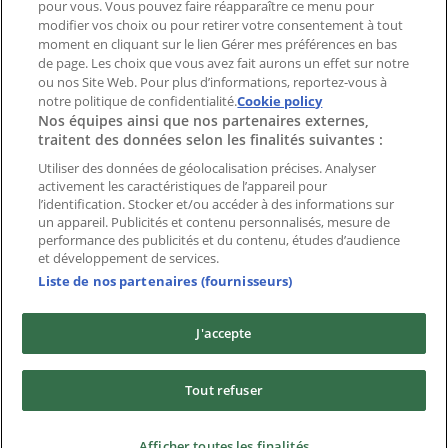
pour vous. Vous pouvez faire réapparaître ce menu pour
modifier vos choix ou pour retirer votre consentement à tout
moment en cliquant sur le lien Gérer mes préférences en bas
Marques
de page. Les choix que vous avez fait aurons un effet sur notre
Marques locales
ou nos Site Web. Pour plus d’informations, reportez-vous à
notre politique de confidentialité.
Enseignes
Cookie policy
Nos équipes ainsi que nos partenaires externes,
Commerces à proximité
traitent des données selon les finalités suivantes :
Produits
Produits locaux
Utiliser des données de géolocalisation précises. Analyser
activement les caractéristiques de l’appareil pour
Villes
l’identification. Stocker et/ou accéder à des informations sur
un appareil. Publicités et contenu personnalisés, mesure de
Télécharger l'appli Tiendeo
performance des publicités et du contenu, études d’audience
et développement de services.
Liste de nos partenaires (fournisseurs)
J'accepte
Copyright © Tiendeo ® 2026 · Shopfully Marketing S.L.U. –
Tout refuser
Palau de Mar – 08039 Barcelona, Spain
Conditions générales
Politique de confidentialité
Afficher toutes les finalités