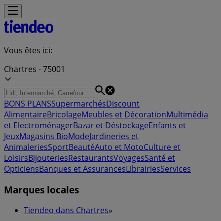
Vous êtes ici:
Chartres - 75001
BONS PLANS
Supermarchés
Discount
Alimentaire
Bricolage
Meubles et Décoration
Multimédia
et Electroménager
Bazar et Déstockage
Enfants et
Jeux
Magasins Bio
Mode
Jardineries et
Animaleries
Sport
Beauté
Auto et Moto
Culture et
Loisirs
Bijouteries
Restaurants
Voyages
Santé et
Opticiens
Banques et Assurances
Librairies
Services
Marques locales
Tiendeo dans Chartres
»