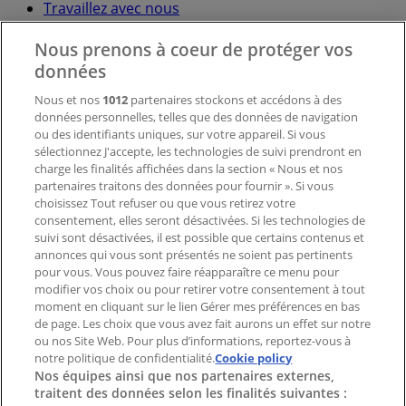
Travaillez avec nous
Nous prenons à coeur de protéger vos
Contactez-nous
données
Nous et nos
1012
partenaires stockons et accédons à des
données personnelles, telles que des données de navigation
Demande marketing et professionnelle
ou des identifiants uniques, sur votre appareil. Si vous
Magasin mal situé sur la carte
sélectionnez J'accepte, les technologies de suivi prendront en
Signaler un prospectus
charge les finalités affichées dans la section « Nous et nos
Vous rencontrez un problème technique sur l’appli
partenaires traitons des données pour fournir ». Si vous
ou le site?
choisissez Tout refuser ou que vous retirez votre
consentement, elles seront désactivées. Si les technologies de
suivi sont désactivées, il est possible que certains contenus et
Index
annonces qui vous sont présentés ne soient pas pertinents
pour vous. Vous pouvez faire réapparaître ce menu pour
modifier vos choix ou pour retirer votre consentement à tout
moment en cliquant sur le lien Gérer mes préférences en bas
Marques
de page. Les choix que vous avez fait aurons un effet sur notre
Marques locales
ou nos Site Web. Pour plus d’informations, reportez-vous à
notre politique de confidentialité.
Enseignes
Cookie policy
Nos équipes ainsi que nos partenaires externes,
Commerces à proximité
traitent des données selon les finalités suivantes :
Produits