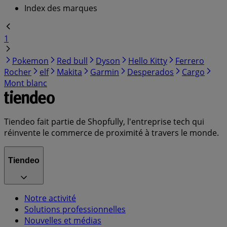
Index des marques
1
Pokemon
Red bull
Dyson
Hello Kitty
Ferrero
Rocher
elf
Makita
Garmin
Desperados
Cargo
Mont blanc
Tiendeo fait partie de Shopfully, l'entreprise tech qui
réinvente le commerce de proximité à travers le monde.
Tiendeo
Notre activité
Solutions professionnelles
Nouvelles et médias