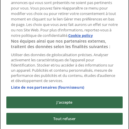
Index
annonces qui vous sont présentés ne soient pas pertinents
pour vous. Vous pouvez faire réapparaître ce menu pour
modifier vos choix ou pour retirer votre consentement à tout
moment en cliquant sur le lien Gérer mes préférences en bas
Marques
de page. Les choix que vous avez fait aurons un effet sur notre
Marques locales
ou nos Site Web. Pour plus d’informations, reportez-vous à
notre politique de confidentialité.
Enseignes
Cookie policy
Nos équipes ainsi que nos partenaires externes,
Commerces à proximité
traitent des données selon les finalités suivantes :
Produits
Produits locaux
Utiliser des données de géolocalisation précises. Analyser
activement les caractéristiques de l’appareil pour
Villes
l’identification. Stocker et/ou accéder à des informations sur
un appareil. Publicités et contenu personnalisés, mesure de
Télécharger l'appli Tiendeo
performance des publicités et du contenu, études d’audience
et développement de services.
Liste de nos partenaires (fournisseurs)
J'accepte
Copyright © Tiendeo ® 2026 · Shopfully Marketing S.L.U. –
Tout refuser
Palau de Mar – 08039 Barcelona, Spain