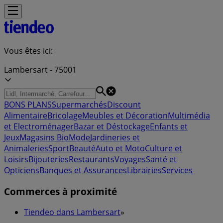
Vous êtes ici:
Lambersart - 75001
BONS PLANS
Supermarchés
Discount
Alimentaire
Bricolage
Meubles et Décoration
Multimédia
et Electroménager
Bazar et Déstockage
Enfants et
Jeux
Magasins Bio
Mode
Jardineries et
Animaleries
Sport
Beauté
Auto et Moto
Culture et
Loisirs
Bijouteries
Restaurants
Voyages
Santé et
Opticiens
Banques et Assurances
Librairies
Services
Commerces à proximité
Tiendeo dans Lambersart
»