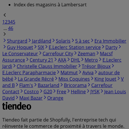
Index des magasins à Lambersart
1
2
3
4
5
...
46
Shurgard
Jardiland
Solaris
5 à sec
Era Immobilier
Guy Hoquet
SIX
E.Leclerc Station service
Darty
Le Conservateur
Carrefour City
Zeeman
Macsf
Assurance
Century 21
AXA
DHL
Metro
E.Leclerc
Jardi
Christelle Clauss Immobilier
Trésor Bijoux
E.Leclerc Parapharmacie
Matmut
Aviva
autour de
bébé
La Grande Récré
Miss Coquines
King Jouet
V
and B
Flam's
Bazarland
Bricorama
Carrefour
Contact
Costco
G20
Free
Helline
JYSK
Jean Louis
David
Maxi Bazar
Orange
Tiendeo fait partie de Shopfully, l'entreprise tech qui
réinvente le commerce de proximité à travers le monde.