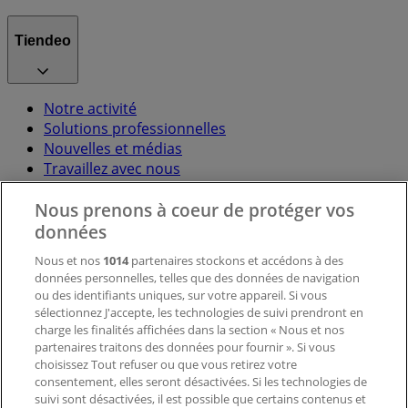
Tiendeo
Notre activité
Solutions professionnelles
Nouvelles et médias
Travaillez avec nous
Nous prenons à coeur de protéger vos
Contactez-nous
données
Nous et nos
1014
partenaires stockons et accédons à des
données personnelles, telles que des données de navigation
Demande marketing et professionnelle
ou des identifiants uniques, sur votre appareil. Si vous
Magasin mal situé sur la carte
sélectionnez J'accepte, les technologies de suivi prendront en
Signaler un prospectus
charge les finalités affichées dans la section « Nous et nos
Vous rencontrez un problème technique sur l’appli
partenaires traitons des données pour fournir ». Si vous
ou le site?
choisissez Tout refuser ou que vous retirez votre
consentement, elles seront désactivées. Si les technologies de
suivi sont désactivées, il est possible que certains contenus et