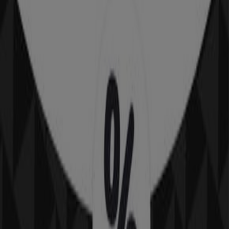
Oxbow
Route de cox, Saint-Paul-sur-Save
21.0 km
Publicité