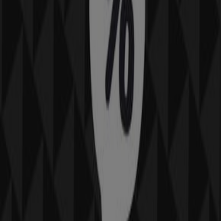
Catalogues Oxbow à Toulouse
Oxbow
Offres Oxbow
Villes avec magasins Oxbow
Oxbow à Portet-sur-Garonne
Oxbow à Cugnaux
Oxbow à Labège
Oxbow à Rouffiac-Tolosan
Oxbow à
Saint-Paul-sur-Save
Oxbow à Grenade
Oxbow à
Montauban
Oxbow à Graulhet
Oxbow à Gaillac
Oxbow à Castelnaudary
Oxbow à Castelsarrasin