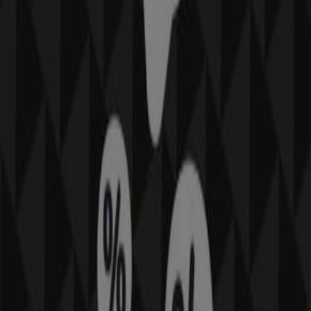
Oxbow à Castels
Voir plus de villes
Autres entreprises de Sport à
Toulouse
Oxbow
Bienvenue sur Tiendeo ! Ici, vous pouvez trouver non
seulement les meilleures
offres
,
catalogues
et
promotions
, mais aussi découvrir les magasins les plus
populaires à
Toulouse
. Tout au long du mois de
août
2026
, vous pourrez explorer les dernières nouveautés de
Oxbow
, l’une des marques les plus reconnues, et
trouver les magasins et leurs détails près de chez vous à
Toulouse
.
Sur Tiendeo, vous avez accès à des
promotions
et des
réductions, ainsi qu’à des informations sur les magasins