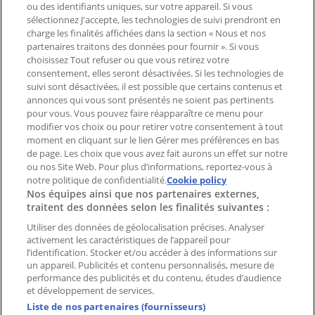
ou des identifiants uniques, sur votre appareil. Si vous
Magasin mal situé sur la carte
sélectionnez J'accepte, les technologies de suivi prendront en
Signaler un prospectus
charge les finalités affichées dans la section « Nous et nos
Vous rencontrez un problème technique sur l’appli
partenaires traitons des données pour fournir ». Si vous
ou le site?
choisissez Tout refuser ou que vous retirez votre
consentement, elles seront désactivées. Si les technologies de
suivi sont désactivées, il est possible que certains contenus et
Index
annonces qui vous sont présentés ne soient pas pertinents
pour vous. Vous pouvez faire réapparaître ce menu pour
modifier vos choix ou pour retirer votre consentement à tout
moment en cliquant sur le lien Gérer mes préférences en bas
Marques
de page. Les choix que vous avez fait aurons un effet sur notre
Marques locales
ou nos Site Web. Pour plus d’informations, reportez-vous à
Enseignes
notre politique de confidentialité.
Cookie policy
Nos équipes ainsi que nos partenaires externes,
Commerces à proximité
traitent des données selon les finalités suivantes :
Produits
Produits locaux
Utiliser des données de géolocalisation précises. Analyser
activement les caractéristiques de l’appareil pour
Villes
l’identification. Stocker et/ou accéder à des informations sur
un appareil. Publicités et contenu personnalisés, mesure de
Télécharger l'appli Tiendeo
performance des publicités et du contenu, études d’audience
et développement de services.
Liste de nos partenaires (fournisseurs)