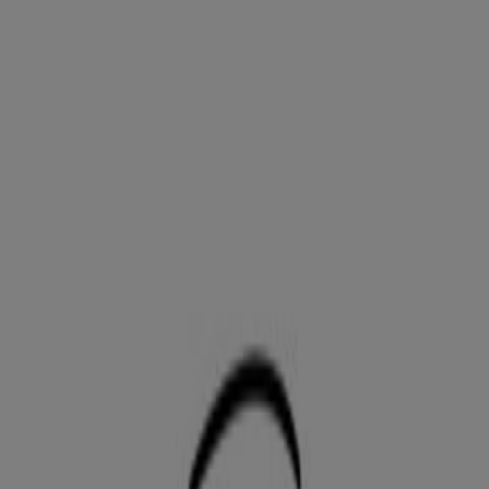
Magasins Oxbow à Toulouse -
Horaires, Téléphones et Adresses
Tiendeo dans Toulouse
»
Promos Sport à Toulouse
»
Oxbow à Toulouse
»
Magasins de Oxbow à Toulouse
Oxbow
Zone Artisanale des Palanques, Portet-sur-Garonne
9.1 km
Oxbow