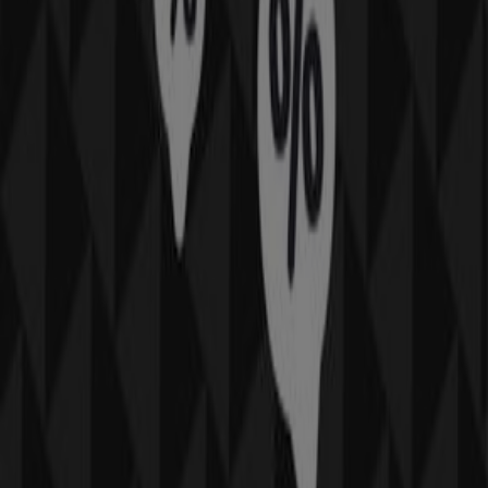
physiques de votre ville. Parcourez les catalogues de
Oxbow
, trouvez des magasins à
Toulouse
et profitez de
grandes remises pour économiser sur vos achats ce
août
. De plus, nous vous fournissons des informations
précises sur les emplacements des magasins, les
horaires d’ouverture et tous les détails nécessaires pour
une expérience d’achat complète à
Toulouse
.
Ne manquez pas les
offres
de
Oxbow
dans les magasins
de
Toulouse
et restez informé des meilleurs prix tout au
long du mois de
août 2026
. Sur Tiendeo, vous trouverez
toujours les meilleures options d’achat à
Toulouse
.
Commencez dès maintenant à explorer les magasins et
les promotions que nous avons préparés pour vous !
Publicité