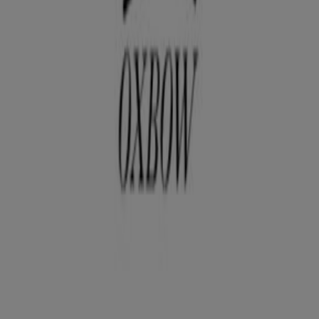
IMPASSE DU CLOS DU LOUP, Rouffiac-Tolosan
9.2 km
Oxbow
PARC COMMERCIAL DE LABEGE INNOPOLE, Labège
10.1 km
Oxbow
37 RUE DE LA VIMONA, Cugnaux
11.2 km