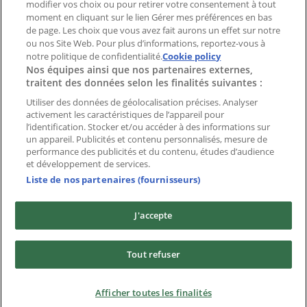
modifier vos choix ou pour retirer votre consentement à tout
Index
moment en cliquant sur le lien Gérer mes préférences en bas
de page. Les choix que vous avez fait aurons un effet sur notre
ou nos Site Web. Pour plus d’informations, reportez-vous à
Marques
notre politique de confidentialité.
Cookie policy
Nos équipes ainsi que nos partenaires externes,
Enseignes
traitent des données selon les finalités suivantes :
Commerces à proximité
Produits
Utiliser des données de géolocalisation précises. Analyser
activement les caractéristiques de l’appareil pour
Villes
l’identification. Stocker et/ou accéder à des informations sur
un appareil. Publicités et contenu personnalisés, mesure de
Télécharger l'appli Tiendeo
performance des publicités et du contenu, études d’audience
et développement de services.
Liste de nos partenaires (fournisseurs)
J'accepte
Copyright © Tiendeo ® 2026 · Shopfully Marketing S.L.U. –
Tout refuser
Palau de Mar – 08039 Barcelona, Spain
Conditions générales
Politique de confidentialité
Afficher toutes les finalités
Gestion des Cookies