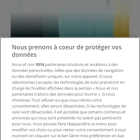
Notre activité
Solutions professionnelles
Nouvelles et médias
Travaillez avec nous
Nous prenons à coeur de protéger vos
Contactez-nous
données
Nous et nos
1014
partenaires stockons et accédons à des
données personnelles, telles que des données de navigation
Demande marketing et professionnelle
ou des identifiants uniques, sur votre appareil. Si vous
Magasin mal situé sur la carte
sélectionnez J'accepte, les technologies de suivi prendront en
Signaler un prospectus
charge les finalités affichées dans la section « Nous et nos
Vous rencontrez un problème technique sur l’appli
partenaires traitons des données pour fournir ». Si vous
ou le site?
choisissez Tout refuser ou que vous retirez votre
consentement, elles seront désactivées. Si les technologies de
suivi sont désactivées, il est possible que certains contenus et
Index
annonces qui vous sont présentés ne soient pas pertinents
pour vous. Vous pouvez faire réapparaître ce menu pour
modifier vos choix ou pour retirer votre consentement à tout
moment en cliquant sur le lien Gérer mes préférences en bas