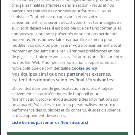
Signaler un prospectus
charge les finalités affichées dans la section « Nous et nos
Vous rencontrez un problème technique sur l’appli
partenaires traitons des données pour fournir ». Si vous
ou le site?
choisissez Tout refuser ou que vous retirez votre
consentement, elles seront désactivées. Si les technologies de
suivi sont désactivées, il est possible que certains contenus et
Index
annonces qui vous sont présentés ne soient pas pertinents
pour vous. Vous pouvez faire réapparaître ce menu pour
modifier vos choix ou pour retirer votre consentement à tout
moment en cliquant sur le lien Gérer mes préférences en bas
Marques
de page. Les choix que vous avez fait aurons un effet sur notre
Marques locales
ou nos Site Web. Pour plus d’informations, reportez-vous à
Enseignes
notre politique de confidentialité.
Cookie policy
Nos équipes ainsi que nos partenaires externes,
Commerces à proximité
traitent des données selon les finalités suivantes :
Produits
Produits locaux
Utiliser des données de géolocalisation précises. Analyser
activement les caractéristiques de l’appareil pour
Villes
l’identification. Stocker et/ou accéder à des informations sur
un appareil. Publicités et contenu personnalisés, mesure de
Télécharger l'appli Tiendeo
performance des publicités et du contenu, études d’audience
et développement de services.
Liste de nos partenaires (fournisseurs)