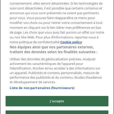
consentement, elles seront désactivées. Si les technologies de
suivi sont désactivées, il est possible que certains contenus et
Index
annonces qui vous sont présentés ne soient pas pertinents
pour vous. Vous pouvez faire réapparaître ce menu pour
modifier vos choix ou pour retirer votre consentement à tout
moment en cliquant sur le lien Gérer mes préférences en bas
Marques
de page. Les choix que vous avez fait aurons un effet sur notre
Marques locales
ou nos Site Web. Pour plus d’informations, reportez-vous à
Enseignes
notre politique de confidentialité.
Cookie policy
Nos équipes ainsi que nos partenaires externes,
Commerces à proximité
traitent des données selon les finalités suivantes :
Produits
Produits locaux
Utiliser des données de géolocalisation précises. Analyser
activement les caractéristiques de l’appareil pour
Villes
l’identification. Stocker et/ou accéder à des informations sur
un appareil. Publicités et contenu personnalisés, mesure de
Télécharger l'appli Tiendeo
performance des publicités et du contenu, études d’audience
et développement de services.
Liste de nos partenaires (fournisseurs)
J'accepte
Copyright © Tiendeo ® 2026 · Shopfully Marketing S.L.U. –