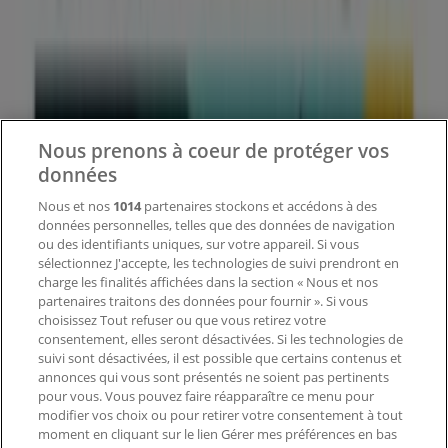
Notre activité
Solutions professionnelles
Nouvelles et médias
Travaillez avec nous
Nous prenons à coeur de protéger vos
Contactez-nous
données
Nous et nos
1014
partenaires stockons et accédons à des
données personnelles, telles que des données de navigation
Demande marketing et professionnelle
ou des identifiants uniques, sur votre appareil. Si vous
Magasin mal situé sur la carte
sélectionnez J'accepte, les technologies de suivi prendront en
Signaler un prospectus
charge les finalités affichées dans la section « Nous et nos
Vous rencontrez un problème technique sur l’appli
partenaires traitons des données pour fournir ». Si vous
ou le site?
choisissez Tout refuser ou que vous retirez votre
consentement, elles seront désactivées. Si les technologies de
suivi sont désactivées, il est possible que certains contenus et
Index
annonces qui vous sont présentés ne soient pas pertinents
pour vous. Vous pouvez faire réapparaître ce menu pour
modifier vos choix ou pour retirer votre consentement à tout
moment en cliquant sur le lien Gérer mes préférences en bas