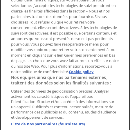
ou des identifiants uniques, sur votre appareil. Si vous
Magasin mal situé sur la carte
sélectionnez J'accepte, les technologies de suivi prendront en
Signaler un prospectus
charge les finalités affichées dans la section « Nous et nos
Vous rencontrez un problème technique sur l’appli
partenaires traitons des données pour fournir ». Si vous
ou le site?
choisissez Tout refuser ou que vous retirez votre
consentement, elles seront désactivées. Si les technologies de
suivi sont désactivées, il est possible que certains contenus et
Index
annonces qui vous sont présentés ne soient pas pertinents
pour vous. Vous pouvez faire réapparaître ce menu pour
modifier vos choix ou pour retirer votre consentement à tout
moment en cliquant sur le lien Gérer mes préférences en bas
Marques
de page. Les choix que vous avez fait aurons un effet sur notre
Marques locales
ou nos Site Web. Pour plus d’informations, reportez-vous à
Enseignes
notre politique de confidentialité.
Cookie policy
Nos équipes ainsi que nos partenaires externes,
Commerces à proximité
traitent des données selon les finalités suivantes :
Produits
Produits locaux
Utiliser des données de géolocalisation précises. Analyser
activement les caractéristiques de l’appareil pour
Villes
l’identification. Stocker et/ou accéder à des informations sur
un appareil. Publicités et contenu personnalisés, mesure de
Télécharger l'appli Tiendeo
performance des publicités et du contenu, études d’audience
et développement de services.
Liste de nos partenaires (fournisseurs)