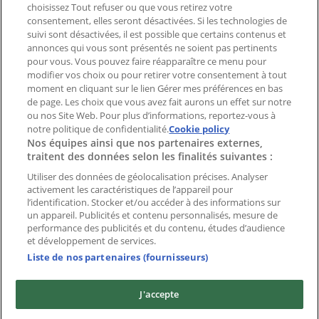
ou le site?
choisissez Tout refuser ou que vous retirez votre
consentement, elles seront désactivées. Si les technologies de
suivi sont désactivées, il est possible que certains contenus et
Index
annonces qui vous sont présentés ne soient pas pertinents
pour vous. Vous pouvez faire réapparaître ce menu pour
modifier vos choix ou pour retirer votre consentement à tout
moment en cliquant sur le lien Gérer mes préférences en bas
Marques
de page. Les choix que vous avez fait aurons un effet sur notre
Marques locales
ou nos Site Web. Pour plus d’informations, reportez-vous à
Enseignes
notre politique de confidentialité.
Cookie policy
Nos équipes ainsi que nos partenaires externes,
Commerces à proximité
traitent des données selon les finalités suivantes :
Produits
Produits locaux
Utiliser des données de géolocalisation précises. Analyser
activement les caractéristiques de l’appareil pour
Villes
l’identification. Stocker et/ou accéder à des informations sur
un appareil. Publicités et contenu personnalisés, mesure de
Télécharger l'appli Tiendeo
performance des publicités et du contenu, études d’audience
et développement de services.
Liste de nos partenaires (fournisseurs)
J'accepte