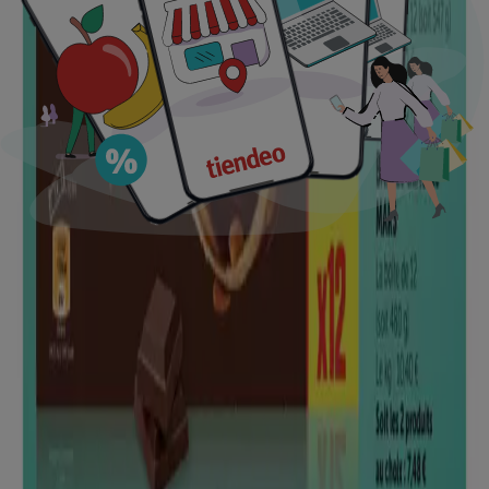
Les meilleures promotions
bricolage
eau
but
bière
légumes
frites
surgelées
PS5
valise
pneus
Tiendeo dans votre ville
Paris
Marseille
Lyon
Toulouse
Nice
Bordeaux
Nantes
Strasbourg
Lille
Rennes
Montpellier
Rouen
Clermont-Ferrand
Nîmes
Grenoble
Reims
Voir plus de villes
Télécharger l'APP
Tiendeo international