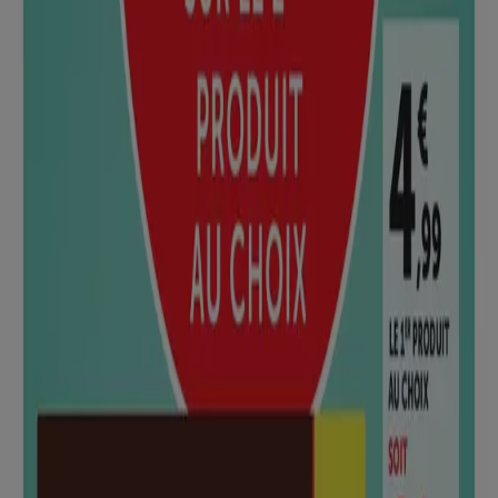
Catalogue SUPER U
Expire le 23/08
Mougins
Anticipé
Hyper U
Catalogue HYPER U
Expire le 23/08
Mougins
Avec l'application, il est encore plus facile
d'économiser.
Vous pouvez trouver les meilleures promotions des