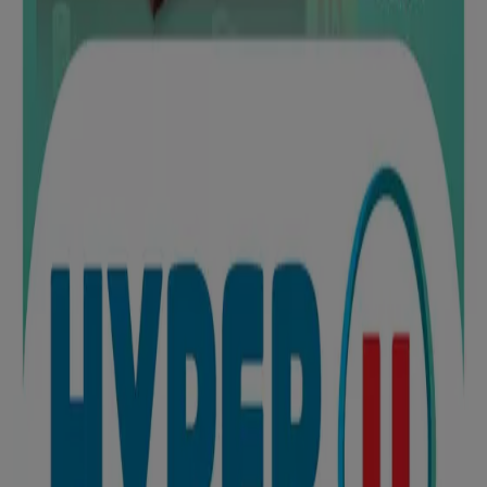
España
Italia
United Kingdom
México
Brasil
Colombia
Argentina
France
United States
Nederland
Deutschland
Perú
Chile
Portugal
Australia
Türkiye
Polska
Norge
Österreich
Sverige
Ecuador
Singapore
South Africa
Canada
Danmark
Suomi
日本
Ελλάδα
한국
Belgique
Schweiz
United Arab Emirates
România
Maroc
Ceská republika
Slovenská republika
Magyarország
България
Publicité