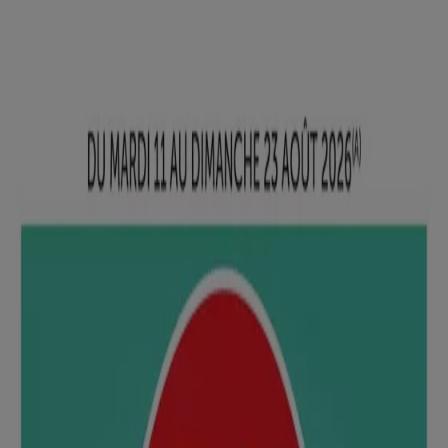
Vous êtes ici:
Mougins - 75001
BONS PLANS
Supermarchés
Discount
Alimentaire
Bricolage
Meubles et Décoration
Multimédia
et Electroménager
Bazar et Déstockage
Enfants et
Jeux
Magasins Bio
Mode
Jardineries et
Animaleries
Sport
Beauté
Auto et Moto
Culture et
Loisirs
Bijouteries
Restaurants
Voyages
Santé et
Opticiens
Banques et Assurances
Librairies
Services
Publicité