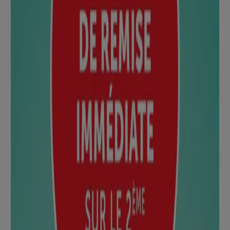
Super U
Spécial Rentrée des classes
Expire le 30/08
Mougins
Anticipé
U Express
Catalogue U EXPRESS
Expire le 23/08
Mougins
Anticipé
Super U