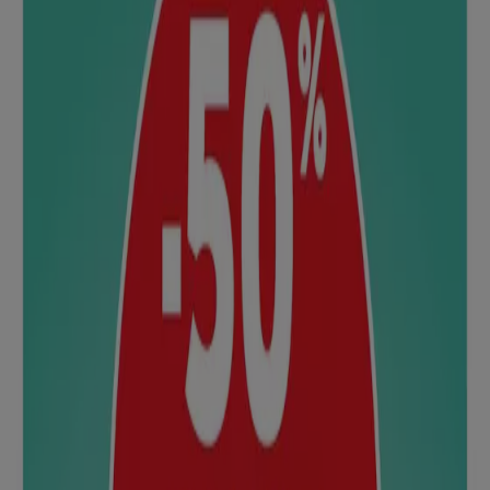
Les meilleurs catalogues à Mougins
Nouveau
Zeeman
La rentrée avec notre nouvelle collection
enfant
Expire le 21/08
Mougins
B&M
MOBILIER
Expire le 15/09
Mougins
Anticipé