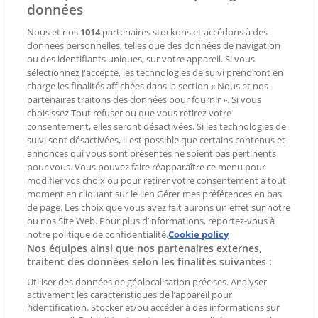
données
Nous et nos
1014
partenaires stockons et accédons à des
données personnelles, telles que des données de navigation
Demande marketing et professionnelle
ou des identifiants uniques, sur votre appareil. Si vous
Magasin mal situé sur la carte
sélectionnez J'accepte, les technologies de suivi prendront en
Signaler un prospectus
charge les finalités affichées dans la section « Nous et nos
Vous rencontrez un problème technique sur l’appli
partenaires traitons des données pour fournir ». Si vous
ou le site?
choisissez Tout refuser ou que vous retirez votre
consentement, elles seront désactivées. Si les technologies de
suivi sont désactivées, il est possible que certains contenus et
Index
annonces qui vous sont présentés ne soient pas pertinents
pour vous. Vous pouvez faire réapparaître ce menu pour
modifier vos choix ou pour retirer votre consentement à tout
moment en cliquant sur le lien Gérer mes préférences en bas
Marques
de page. Les choix que vous avez fait aurons un effet sur notre
Marques locales
ou nos Site Web. Pour plus d’informations, reportez-vous à
Enseignes
notre politique de confidentialité.
Cookie policy
Nos équipes ainsi que nos partenaires externes,
Commerces à proximité
traitent des données selon les finalités suivantes :
Produits
Produits locaux
Utiliser des données de géolocalisation précises. Analyser
activement les caractéristiques de l’appareil pour
Villes
l’identification. Stocker et/ou accéder à des informations sur