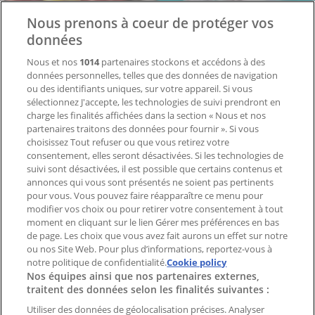
Nous prenons à coeur de protéger vos
Contactez-nous
données
Nous et nos
1014
partenaires stockons et accédons à des
données personnelles, telles que des données de navigation
Demande marketing et professionnelle
ou des identifiants uniques, sur votre appareil. Si vous
Magasin mal situé sur la carte
sélectionnez J'accepte, les technologies de suivi prendront en
Signaler un prospectus
charge les finalités affichées dans la section « Nous et nos
Vous rencontrez un problème technique sur l’appli
partenaires traitons des données pour fournir ». Si vous
ou le site?
choisissez Tout refuser ou que vous retirez votre
consentement, elles seront désactivées. Si les technologies de
suivi sont désactivées, il est possible que certains contenus et
Index
annonces qui vous sont présentés ne soient pas pertinents
pour vous. Vous pouvez faire réapparaître ce menu pour
modifier vos choix ou pour retirer votre consentement à tout
moment en cliquant sur le lien Gérer mes préférences en bas
Marques
de page. Les choix que vous avez fait aurons un effet sur notre
Marques locales
ou nos Site Web. Pour plus d’informations, reportez-vous à
Enseignes
notre politique de confidentialité.
Cookie policy
Nos équipes ainsi que nos partenaires externes,
Commerces à proximité
traitent des données selon les finalités suivantes :
Produits
Produits locaux
Utiliser des données de géolocalisation précises. Analyser