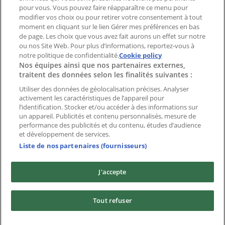
pour vous. Vous pouvez faire réapparaître ce menu pour
modifier vos choix ou pour retirer votre consentement à tout
Index
moment en cliquant sur le lien Gérer mes préférences en bas
de page. Les choix que vous avez fait aurons un effet sur notre
ou nos Site Web. Pour plus d’informations, reportez-vous à
Marques
notre politique de confidentialité.
Cookie policy
Nos équipes ainsi que nos partenaires externes,
Enseignes
traitent des données selon les finalités suivantes :
Commerces à proximité
Produits
Utiliser des données de géolocalisation précises. Analyser
activement les caractéristiques de l’appareil pour
Villes
l’identification. Stocker et/ou accéder à des informations sur
un appareil. Publicités et contenu personnalisés, mesure de
Télécharger l'appli Tiendeo
performance des publicités et du contenu, études d’audience
et développement de services.
Liste de nos partenaires (fournisseurs)
J'accepte
Copyright © Tiendeo ® 2026 · Shopfully Marketing S.L.U. –
Tout refuser
Palau de Mar – 08039 Barcelona, Spain