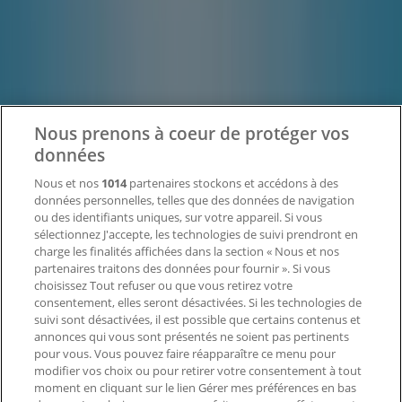
Tiendeo
Notre activité
Solutions professionnelles
Nouvelles et médias
Nous prenons à coeur de protéger vos
Travaillez avec nous
données
Contactez-nous
Nous et nos
1014
partenaires stockons et accédons à des
données personnelles, telles que des données de navigation
ou des identifiants uniques, sur votre appareil. Si vous
sélectionnez J'accepte, les technologies de suivi prendront en
Demande marketing et professionnelle
charge les finalités affichées dans la section « Nous et nos
Magasin mal situé sur la carte
partenaires traitons des données pour fournir ». Si vous
Signaler un prospectus
choisissez Tout refuser ou que vous retirez votre
consentement, elles seront désactivées. Si les technologies de
Vous rencontrez un problème technique sur l’appli
suivi sont désactivées, il est possible que certains contenus et
ou le site?
annonces qui vous sont présentés ne soient pas pertinents
pour vous. Vous pouvez faire réapparaître ce menu pour
modifier vos choix ou pour retirer votre consentement à tout
Index
moment en cliquant sur le lien Gérer mes préférences en bas