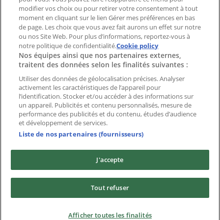
modifier vos choix ou pour retirer votre consentement à tout
moment en cliquant sur le lien Gérer mes préférences en bas
Marques
de page. Les choix que vous avez fait aurons un effet sur notre
Marques locales
ou nos Site Web. Pour plus d’informations, reportez-vous à
Enseignes
notre politique de confidentialité.
Cookie policy
Nos équipes ainsi que nos partenaires externes,
Commerces à proximité
traitent des données selon les finalités suivantes :
Produits
Produits locaux
Utiliser des données de géolocalisation précises. Analyser
activement les caractéristiques de l’appareil pour
Villes
l’identification. Stocker et/ou accéder à des informations sur
un appareil. Publicités et contenu personnalisés, mesure de
Télécharger l'appli Tiendeo
performance des publicités et du contenu, études d’audience
et développement de services.
Liste de nos partenaires (fournisseurs)
J'accepte
Copyright © Tiendeo ® 2026 · Shopfully Marketing S.L.U. –
Tout refuser
Palau de Mar – 08039 Barcelona, Spain
Conditions générales
Politique de confidentialité
Afficher toutes les finalités