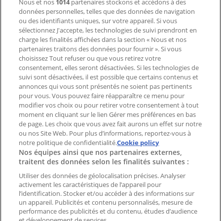
Nous et nos
1014
partenaires stockons et accédons à des
données personnelles, telles que des données de navigation
Demande marketing et professionnelle
ou des identifiants uniques, sur votre appareil. Si vous
Magasin mal situé sur la carte
sélectionnez J'accepte, les technologies de suivi prendront en
Signaler un prospectus
charge les finalités affichées dans la section « Nous et nos
Vous rencontrez un problème technique sur l’appli
partenaires traitons des données pour fournir ». Si vous
ou le site?
choisissez Tout refuser ou que vous retirez votre
consentement, elles seront désactivées. Si les technologies de
suivi sont désactivées, il est possible que certains contenus et
Index
annonces qui vous sont présentés ne soient pas pertinents
pour vous. Vous pouvez faire réapparaître ce menu pour
modifier vos choix ou pour retirer votre consentement à tout
moment en cliquant sur le lien Gérer mes préférences en bas
Marques
de page. Les choix que vous avez fait aurons un effet sur notre
Marques locales
ou nos Site Web. Pour plus d’informations, reportez-vous à
Enseignes
notre politique de confidentialité.
Cookie policy
Nos équipes ainsi que nos partenaires externes,
Commerces à proximité
traitent des données selon les finalités suivantes :
Produits
Produits locaux
Utiliser des données de géolocalisation précises. Analyser
activement les caractéristiques de l’appareil pour
Villes
l’identification. Stocker et/ou accéder à des informations sur
un appareil. Publicités et contenu personnalisés, mesure de
Télécharger l'appli Tiendeo
performance des publicités et du contenu, études d’audience
et développement de services.