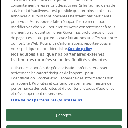
consentement, elles seront désactivées. Si les technologies de
suivi sont désactivées, il est possible que certains contenus et
Index
annonces qui vous sont présentés ne soient pas pertinents
pour vous. Vous pouvez faire réapparaître ce menu pour
modifier vos choix ou pour retirer votre consentement à tout
moment en cliquant sur le lien Gérer mes préférences en bas
Marques
de page. Les choix que vous avez fait aurons un effet sur notre
Marques locales
ou nos Site Web. Pour plus d’informations, reportez-vous à
Enseignes
notre politique de confidentialité.
Cookie policy
Nos équipes ainsi que nos partenaires externes,
Commerces à proximité
traitent des données selon les finalités suivantes :
Produits
Produits locaux
Utiliser des données de géolocalisation précises. Analyser
activement les caractéristiques de l’appareil pour
Villes
l’identification. Stocker et/ou accéder à des informations sur
un appareil. Publicités et contenu personnalisés, mesure de
Télécharger l'appli Tiendeo
performance des publicités et du contenu, études d’audience
et développement de services.
Liste de nos partenaires (fournisseurs)
J'accepte