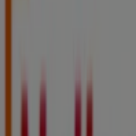
Netto
120 Rue Roger Salengro, Courrières
21.7 km
Fermé
Publicité