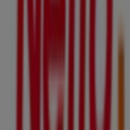
réductions, ainsi qu’à des informations sur les magasins
physiques de votre ville. Parcourez les catalogues de
Netto
, trouvez des magasins à
Lambersart
et profitez de
grandes remises pour économiser sur vos achats ce
août
. De plus, nous vous fournissons des informations
précises sur les emplacements des magasins, les
horaires d’ouverture et tous les détails nécessaires pour
une expérience d’achat complète à
Lambersart
.
Ne manquez pas les
offres
de
Netto
dans les magasins
de
Lambersart
et restez informé des meilleurs prix tout
au long du mois de
août 2026
. Sur Tiendeo, vous
trouverez toujours les meilleures options d’achat à
Lambersart
. Commencez dès maintenant à explorer les
magasins et les promotions que nous avons préparés
pour vous !
Publicité