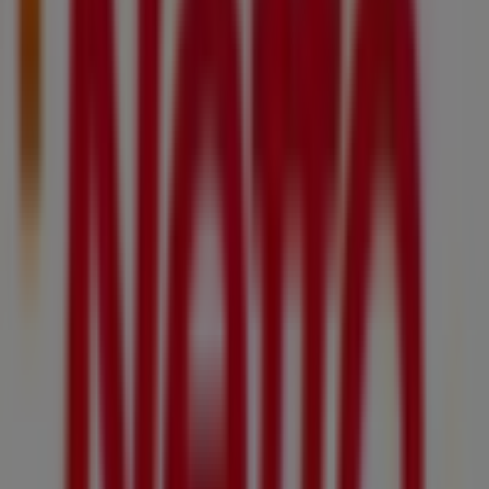
Netto à Quarouble
Netto à Watten
Netto à Le Cateau-
Cambrésis
Netto à Oisy (Nord)
Netto à Ors
Voir plus de villes
Autres entreprises de Discount
Alimentaire à Lambersart
Netto
Bienvenue sur Tiendeo ! Ici, vous pouvez trouver non
seulement les meilleures
offres
,
catalogues
et
promotions
, mais aussi découvrir les magasins les plus
populaires à
Lambersart
. Tout au long du mois de
août
2026
, vous pourrez explorer les dernières nouveautés de
Netto
, l’une des marques les plus reconnues, et trouver
les magasins et leurs détails près de chez vous à
Lambersart
.
Sur Tiendeo, vous avez accès à des
promotions
et des