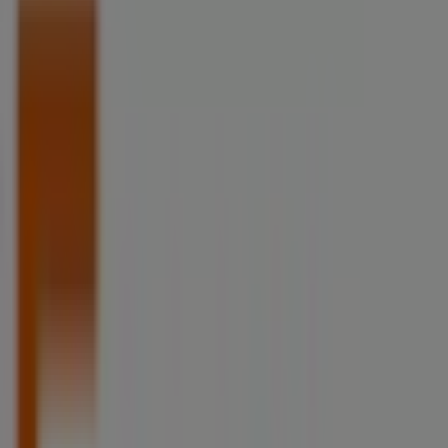
Supermarchés Netto à Lambersart -
Horaires, Téléphones et Adresses
Tiendeo dans Lambersart
»
Promos Discount Alimentaire à Lambersart
»
Netto à Lambersart
»
Magasins de Netto à Lambersart
Netto
Route De Oignies, Libercourt
19.3 km
Fermé