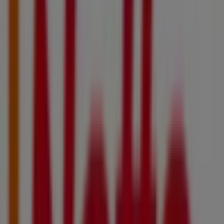
Catalogues Netto à Lambersart
Netto
LE RAYON FRAIS À PRIX BAS
Expire le 17/08
Villes avec magasins Netto
Netto à Libercourt
Netto à Courrières
Netto à
Leforest
Netto à Annequin
Netto à Liévin
Netto à
Guarbecque
Netto à Campagne-lès-Wardrecques