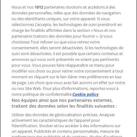
Nous et nos
1012
partenaires stockons et accédons à des
données personnelles, telles que des données de navigation
Demande marketing et professionnelle
ou des identifiants uniques, sur votre appareil. Si vous
Magasin mal situé sur la carte
sélectionnez J'accepte, les technologies de suivi prendront en
Signaler un prospectus
charge les finalités affichées dans la section « Nous et nos
Vous rencontrez un problème technique sur l’appli
partenaires traitons des données pour fournir ». Si vous
ou le site?
choisissez Tout refuser ou que vous retirez votre
consentement, elles seront désactivées. Si les technologies de
suivi sont désactivées, il est possible que certains contenus et
Index
annonces qui vous sont présentés ne soient pas pertinents
pour vous. Vous pouvez faire réapparaître ce menu pour
modifier vos choix ou pour retirer votre consentement à tout
moment en cliquant sur le lien Gérer mes préférences en bas
Marques
de page. Les choix que vous avez fait aurons un effet sur notre
Marques locales
ou nos Site Web. Pour plus d’informations, reportez-vous à
Enseignes
notre politique de confidentialité.
Cookie policy
Nos équipes ainsi que nos partenaires externes,
Commerces à proximité
traitent des données selon les finalités suivantes :
Produits
Produits locaux
Utiliser des données de géolocalisation précises. Analyser
activement les caractéristiques de l’appareil pour
Villes
l’identification. Stocker et/ou accéder à des informations sur
un appareil. Publicités et contenu personnalisés, mesure de
Télécharger l'appli Tiendeo
performance des publicités et du contenu, études d’audience