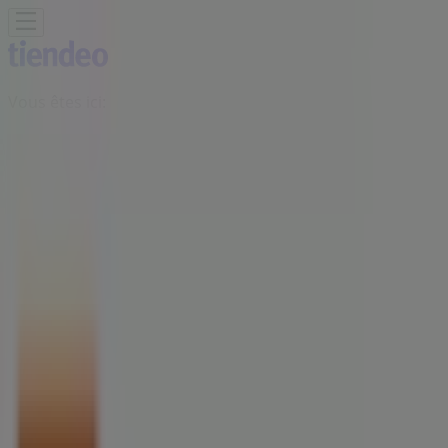
Vous êtes ici:
Lambersart - 75001
BONS PLANS
Supermarchés
Discount
Alimentaire
Bricolage
Meubles et Décoration
Multimédia
et Electroménager
Bazar et Déstockage
Enfants et
Jeux
Magasins Bio
Mode
Jardineries et
Animaleries
Sport
Beauté
Auto et Moto
Culture et
Loisirs
Bijouteries
Restaurants
Voyages
Santé et
Opticiens
Banques et Assurances
Librairies
Services
Publicité