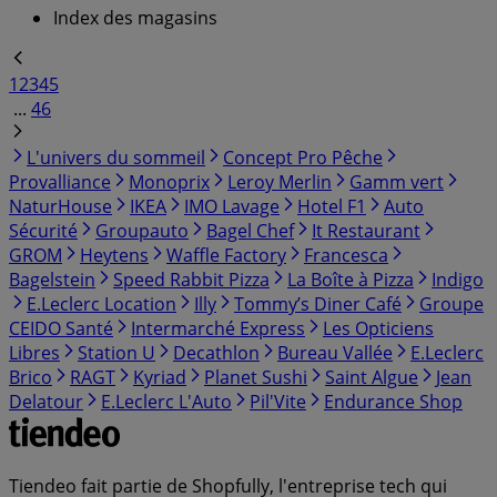
Index des magasins
1
2
3
4
5
...
46
L'univers du sommeil
Concept Pro Pêche
Provalliance
Monoprix
Leroy Merlin
Gamm vert
NaturHouse
IKEA
IMO Lavage
Hotel F1
Auto
Sécurité
Groupauto
Bagel Chef
It Restaurant
GROM
Heytens
Waffle Factory
Francesca
Bagelstein
Speed Rabbit Pizza
La Boîte à Pizza
Indigo
E.Leclerc Location
Illy
Tommy’s Diner Café
Groupe
CEIDO Santé
Intermarché Express
Les Opticiens
Libres
Station U
Decathlon
Bureau Vallée
E.Leclerc
Brico
RAGT
Kyriad
Planet Sushi
Saint Algue
Jean
Delatour
E.Leclerc L'Auto
Pil'Vite
Endurance Shop
Tiendeo fait partie de Shopfully, l'entreprise tech qui