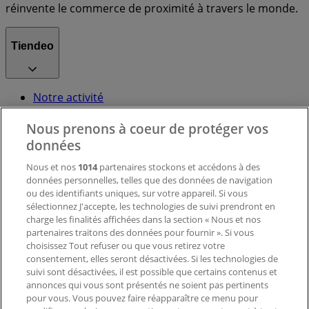
réinvente le commerce de proximité à travers le monde.
Tiendeo
Notre activité
Solutions professionnelles
Nous prenons à coeur de protéger vos
Nouvelles et médias
Travaillez avec nous
données
Nous et nos
1014
partenaires stockons et accédons à des
données personnelles, telles que des données de navigation
Contactez-nous
ou des identifiants uniques, sur votre appareil. Si vous
sélectionnez J'accepte, les technologies de suivi prendront en
charge les finalités affichées dans la section « Nous et nos
Demande marketing et professionnelle
partenaires traitons des données pour fournir ». Si vous
Magasin mal situé sur la carte
choisissez Tout refuser ou que vous retirez votre
consentement, elles seront désactivées. Si les technologies de
Signaler un prospectus
suivi sont désactivées, il est possible que certains contenus et
Vous rencontrez un problème technique sur l’appli
annonces qui vous sont présentés ne soient pas pertinents
ou le site?
pour vous. Vous pouvez faire réapparaître ce menu pour