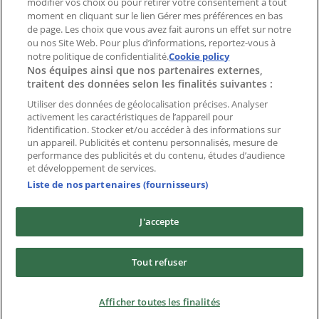
modifier vos choix ou pour retirer votre consentement à tout
moment en cliquant sur le lien Gérer mes préférences en bas
Index
de page. Les choix que vous avez fait aurons un effet sur notre
ou nos Site Web. Pour plus d’informations, reportez-vous à
notre politique de confidentialité.
Cookie policy
Nos équipes ainsi que nos partenaires externes,
Marques
traitent des données selon les finalités suivantes :
Enseignes
Produits
Utiliser des données de géolocalisation précises. Analyser
activement les caractéristiques de l’appareil pour
Villes
l’identification. Stocker et/ou accéder à des informations sur
un appareil. Publicités et contenu personnalisés, mesure de
Télécharger l'appli Tiendeo
performance des publicités et du contenu, études d’audience
et développement de services.
Liste de nos partenaires (fournisseurs)
J'accepte
Copyright © Tiendeo ® 2026 · Shopfully Marketing S.L.U. –
Tout refuser
Palau de Mar – 08039 Barcelona, Spain
Conditions générales
Politique de confidentialité
Afficher toutes les finalités
Gestion des Cookies