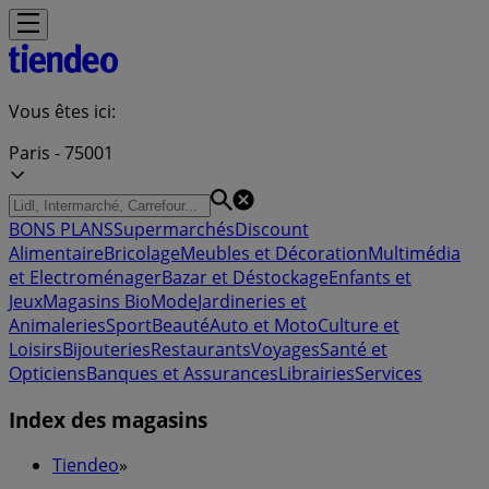
Vous êtes ici:
Paris - 75001
BONS PLANS
Supermarchés
Discount
Alimentaire
Bricolage
Meubles et Décoration
Multimédia
et Electroménager
Bazar et Déstockage
Enfants et
Jeux
Magasins Bio
Mode
Jardineries et
Animaleries
Sport
Beauté
Auto et Moto
Culture et
Loisirs
Bijouteries
Restaurants
Voyages
Santé et
Opticiens
Banques et Assurances
Librairies
Services
Index des magasins
Tiendeo
»